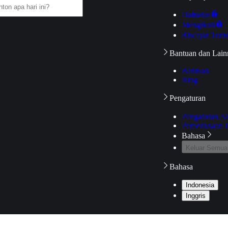
Daftarku
Mengikuti
Riwayat Tont
Bantuan dan Lain
Bantuan
Blog
Pengaturan
Pengaturan A
Pemeriksaan J
Bahasa
Keluar Semua
Bahasa
Indonesia
Inggris