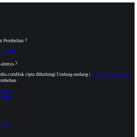
n Pembelian
e TV
Lainnya
idio.com
Hak cipta dilindungi Undang-undang
|
Syarat & Ketentuan
embelian
emier
tif
oucher