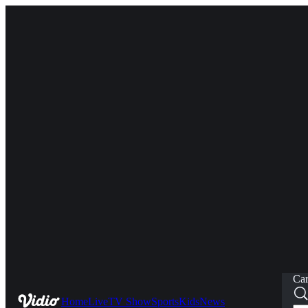
Car
Home
Live
TV Show
Sports
Kids
News