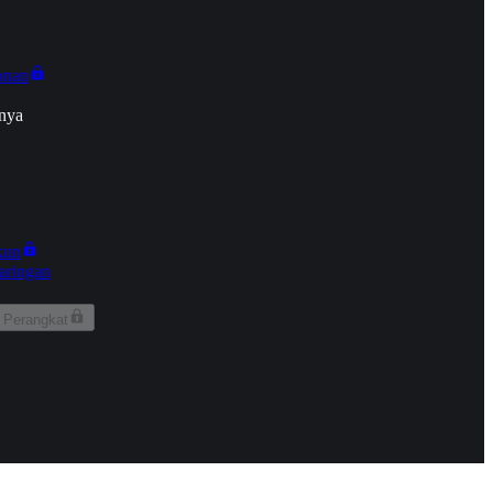
onan
nya
kun
aringan
 Perangkat