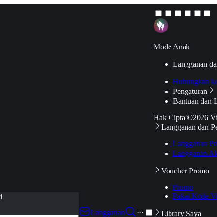
Mode Anak
Langganan da
Hubungkan k
Pengaturan
Bantuan dan 
Hak Cipta ©2026 V
Langganan dan P
Langganan Pr
Langganan Ak
Voucher Promo
Promo
Pakai Kode V
i
Langganan
···
Library Saya