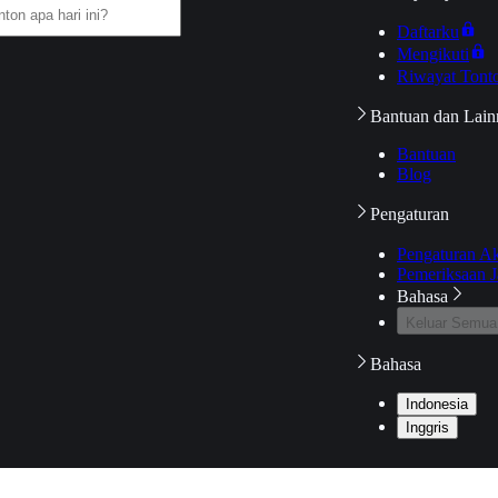
Daftarku
Mengikuti
Riwayat Tont
Bantuan dan Lain
Bantuan
Blog
Pengaturan
Pengaturan A
Pemeriksaan J
Bahasa
Keluar Semua
Bahasa
Indonesia
Inggris