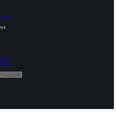
onan
nya
kun
aringan
 Perangkat