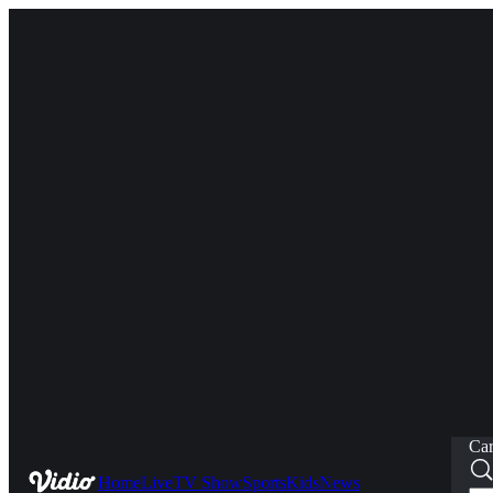
Car
Home
Live
TV Show
Sports
Kids
News