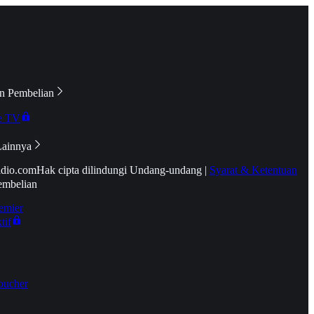
n Pembelian
e TV
Lainnya
idio.com
Hak cipta dilindungi Undang-undang
|
Syarat & Ketentuan
embelian
emier
tif
oucher