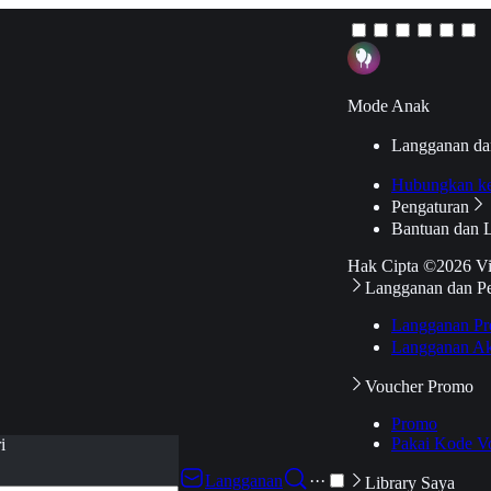
Mode Anak
Langganan da
Hubungkan k
Pengaturan
Bantuan dan 
Hak Cipta ©2026 V
Langganan dan P
Langganan Pr
Langganan Ak
Voucher Promo
Promo
Pakai Kode V
i
Langganan
···
Library Saya