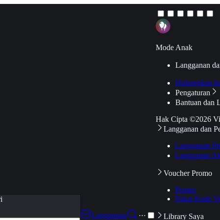
Mode Anak
Langganan da
Hubungkan k
Pengaturan
Bantuan dan 
Hak Cipta ©2026 V
Langganan dan P
Langganan Pr
Langganan Ak
Voucher Promo
Promo
Pakai Kode V
i
Langganan
···
Library Saya