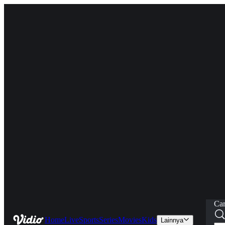
Car
Home
Live
Sports
Series
Movies
Kids
Lainnya