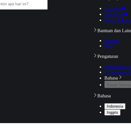
Daftarku
Mengikuti
Riwayat Tont
Bantuan dan Lain
Bantuan
Blog
Pengaturan
Pengaturan A
Pemeriksaan J
Bahasa
Keluar Semua
Bahasa
Indonesia
Inggris