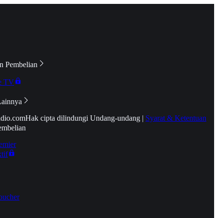
n Pembelian
e TV
Lainnya
idio.com
Hak cipta dilindungi Undang-undang
|
Syarat & Ketentuan
embelian
emier
tif
oucher