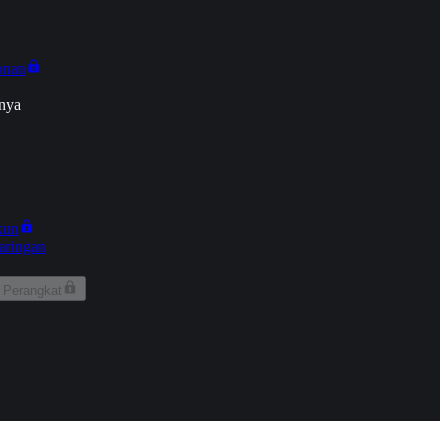
onan
nya
kun
aringan
 Perangkat