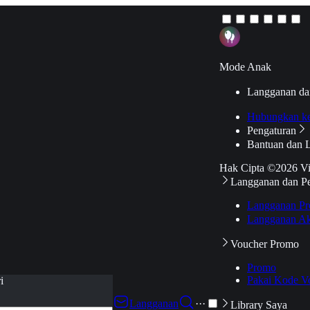
Mode Anak
Langganan da
Hubungkan k
Pengaturan
Bantuan dan 
Hak Cipta ©2026 V
Langganan dan P
Langganan Pr
Langganan Ak
Voucher Promo
Promo
Pakai Kode V
i
Langganan
···
Library Saya