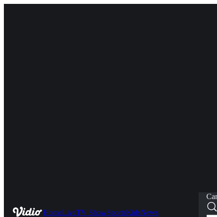
Car
Home
Live
TV Show
Sports
Kids
News