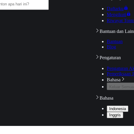
Daftarku
Mengikuti
Riwayat Tont
Bantuan dan Lain
Bantuan
Blog
Pengaturan
Pengaturan A
Pemeriksaan J
Bahasa
Keluar Semua
Bahasa
Indonesia
Inggris