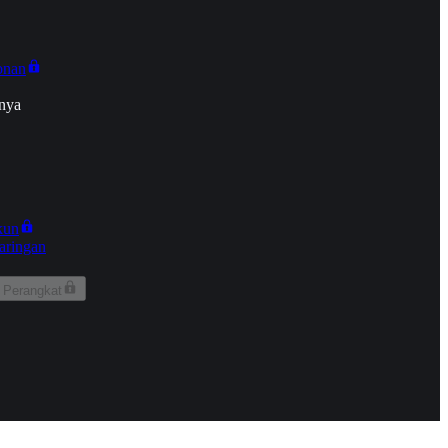
onan
nya
kun
aringan
 Perangkat