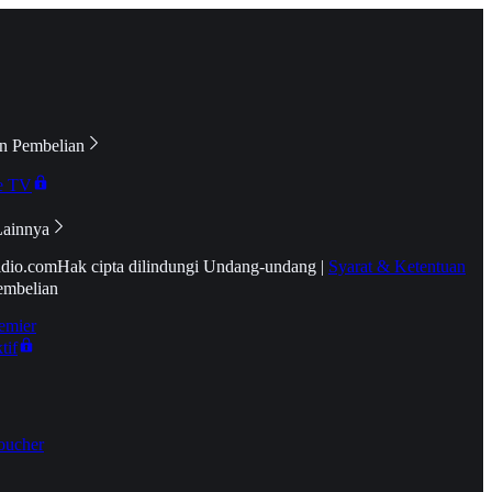
n Pembelian
e TV
Lainnya
idio.com
Hak cipta dilindungi Undang-undang
|
Syarat & Ketentuan
embelian
emier
tif
oucher