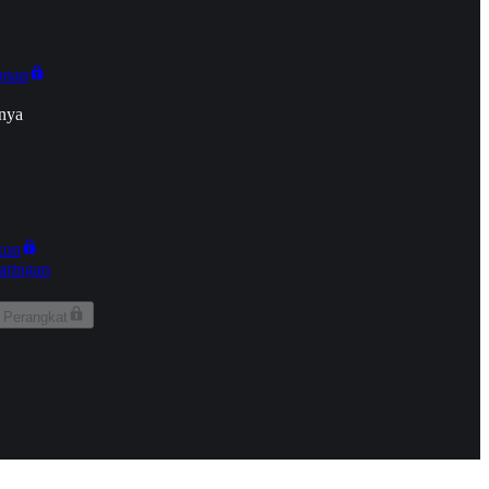
onan
nya
kun
aringan
 Perangkat