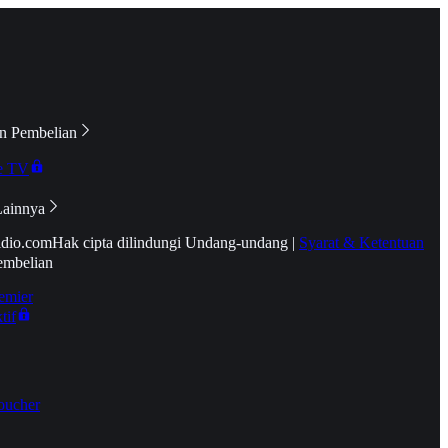
n Pembelian
e TV
Lainnya
idio.com
Hak cipta dilindungi Undang-undang
|
Syarat & Ketentuan
embelian
emier
tif
oucher