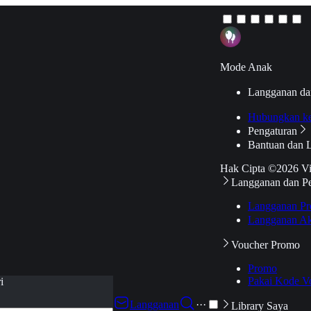
Mode Anak
Langganan da
Hubungkan k
Pengaturan
Bantuan dan 
Hak Cipta ©2026 V
Langganan dan P
Langganan Pr
Langganan Ak
Voucher Promo
Promo
Pakai Kode V
i
Langganan
···
Library Saya