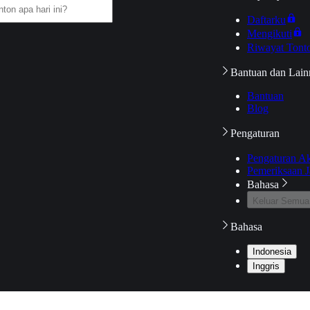
Daftarku
Mengikuti
Riwayat Tont
Bantuan dan Lain
Bantuan
Blog
Pengaturan
Pengaturan A
Pemeriksaan J
Bahasa
Keluar Semua
Bahasa
Indonesia
Inggris