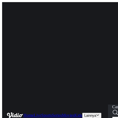
Car
Home
Live
Sports
Series
Movies
Kids
Lainnya