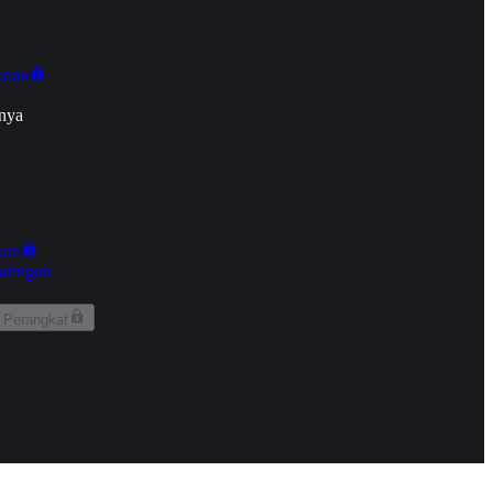
onan
nya
kun
aringan
 Perangkat