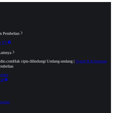
n Pembelian
e TV
Lainnya
idio.com
Hak cipta dilindungi Undang-undang
|
Syarat & Ketentuan
embelian
emier
tif
oucher