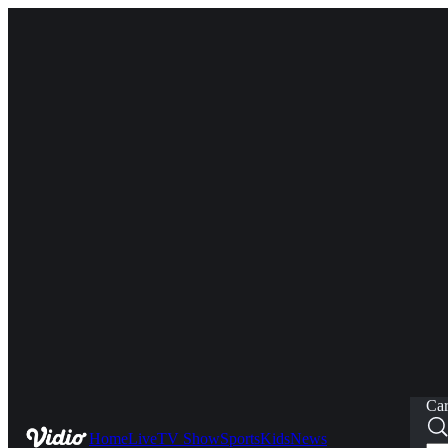
Car
Home
Live
TV Show
Sports
Kids
News