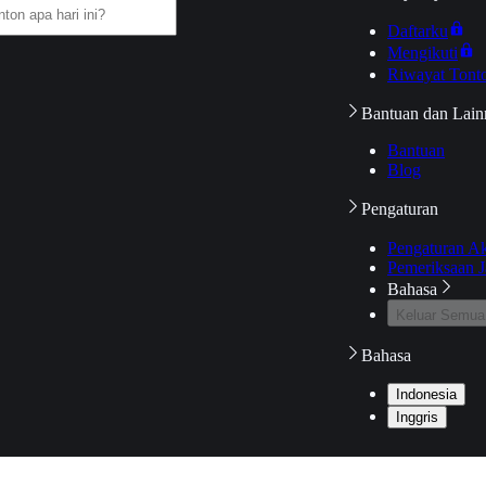
Daftarku
Mengikuti
Riwayat Tont
Bantuan dan Lain
Bantuan
Blog
Pengaturan
Pengaturan A
Pemeriksaan J
Bahasa
Keluar Semua
Bahasa
Indonesia
Inggris