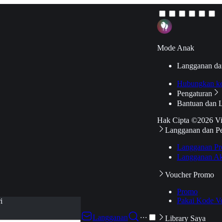
Mode Anak
Langganan da
Hubungkan k
Pengaturan
Bantuan dan 
Hak Cipta ©2026 V
Langganan dan P
Langganan Pr
Langganan Ak
Voucher Promo
Promo
Pakai Kode V
i
Langganan
···
Library Saya