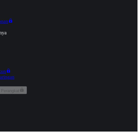
onan
nya
kun
aringan
 Perangkat