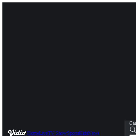
Car
Home
Live
TV Show
Sports
Kids
News