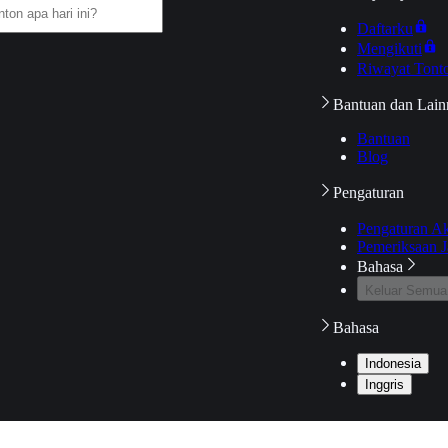
Daftarku
Mengikuti
Riwayat Tont
Bantuan dan Lain
Bantuan
Blog
Pengaturan
Pengaturan A
Pemeriksaan J
Bahasa
Keluar Semua
Bahasa
Indonesia
Inggris