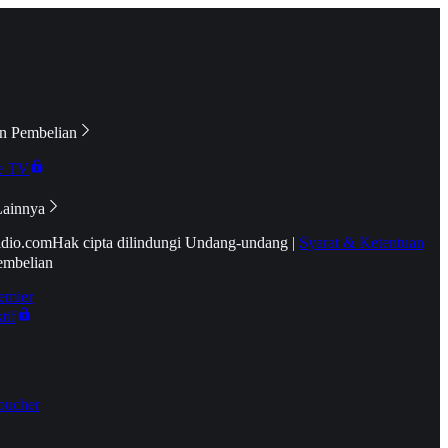
n Pembelian
e TV
Lainnya
idio.com
Hak cipta dilindungi Undang-undang
|
Syarat & Ketentuan
embelian
emier
tif
oucher