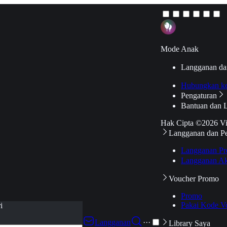
Mode Anak
Langganan da
Hubungkan k
Pengaturan
Bantuan dan 
Hak Cipta ©2026 V
Langganan dan P
Langganan Pr
Langganan Ak
Voucher Promo
Promo
Pakai Kode V
i
Langganan
···
Library Saya