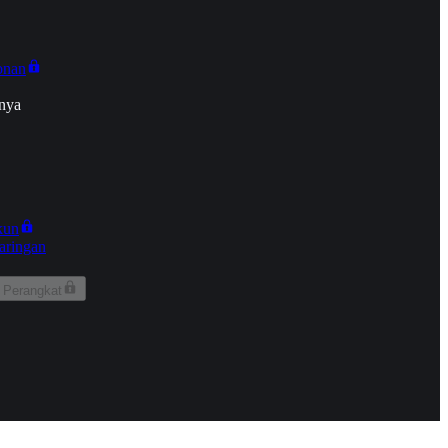
onan
nya
kun
aringan
 Perangkat