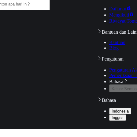
Daftarku
Mengikuti
Riwayat Tont
Bantuan dan Lain
Bantuan
Blog
Pengaturan
Pengaturan A
Pemeriksaan J
Bahasa
Keluar Semua
Bahasa
Indonesia
Inggris