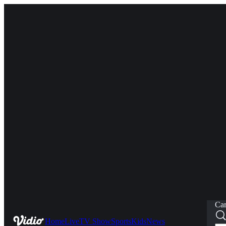
Car
Home
Live
TV Show
Sports
Kids
News