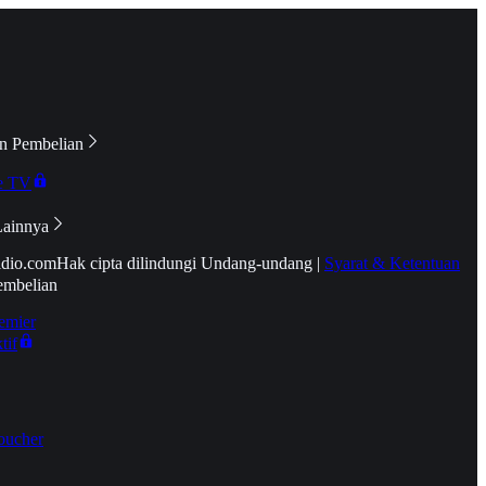
n Pembelian
e TV
Lainnya
idio.com
Hak cipta dilindungi Undang-undang
|
Syarat & Ketentuan
embelian
emier
tif
oucher