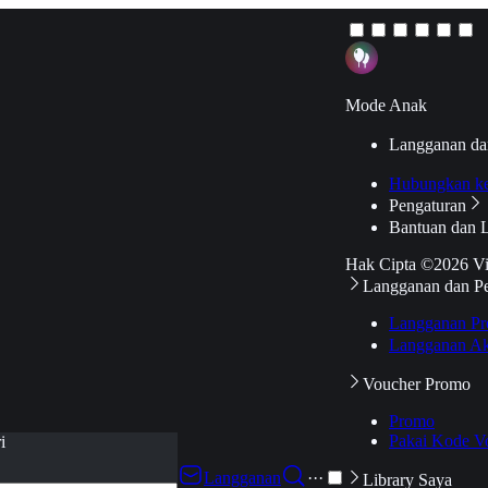
Mode Anak
Langganan da
Hubungkan k
Pengaturan
Bantuan dan 
Hak Cipta ©2026 V
Langganan dan P
Langganan Pr
Langganan Ak
Voucher Promo
Promo
Pakai Kode V
i
Langganan
···
Library Saya