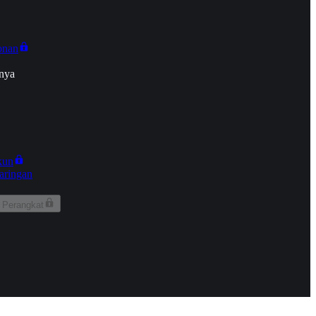
onan
nya
kun
aringan
 Perangkat