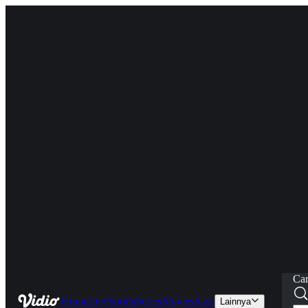
Car
Home
Live
Sports
Series
Movies
Kids
Lainnya