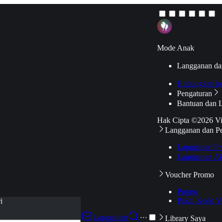
Mode Anak
Langganan da
Hubungkan k
Pengaturan
Bantuan dan 
Hak Cipta ©2026 V
Langganan dan P
Langganan Pr
Langganan Ak
Voucher Promo
Promo
Pakai Kode V
i
Langganan
···
Library Saya