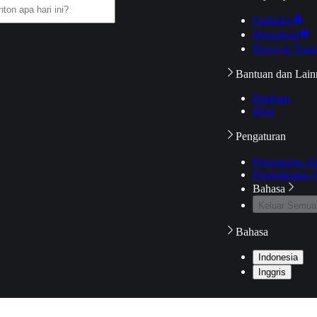
Daftarku
Mengikuti
Riwayat Tont
Bantuan dan Lain
Bantuan
Blog
Pengaturan
Pengaturan A
Pemeriksaan J
Bahasa
Keluar Semua
Bahasa
Indonesia
Inggris