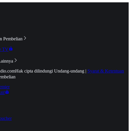
n Pembelian
e TV
Lainnya
idio.com
Hak cipta dilindungi Undang-undang
|
Syarat & Ketentuan
embelian
emier
tif
oucher