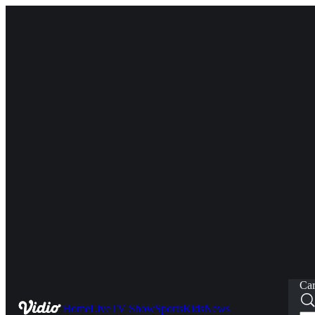
Car
Home
Live
TV Show
Sports
Kids
News