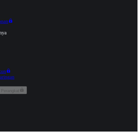
onan
nya
kun
aringan
 Perangkat