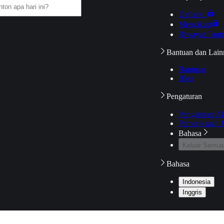
Daftarku
Mengikuti
Riwayat Tont
Bantuan dan Lain
Bantuan
Blog
Pengaturan
Pengaturan A
Pemeriksaan J
Bahasa
Keluar Semua
Bahasa
Indonesia
Inggris