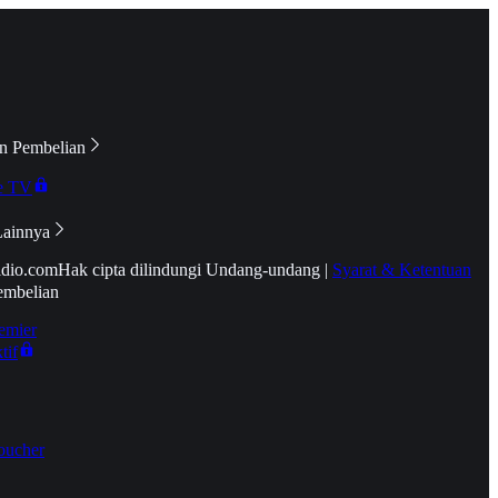
n Pembelian
e TV
Lainnya
idio.com
Hak cipta dilindungi Undang-undang
|
Syarat & Ketentuan
embelian
emier
tif
oucher