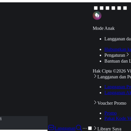
Mode Anak
Langganan da
Hubungkan k
Pengaturan
Bantuan dan 
Hak Cipta ©2026 V
Langganan dan P
Langganan Pr
Langganan Ak
Voucher Promo
Promo
Pakai Kode V
i
Langganan
···
Library Saya