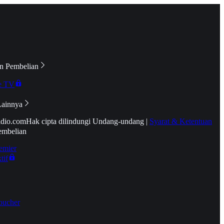
n Pembelian
e TV
Lainnya
idio.com
Hak cipta dilindungi Undang-undang
|
Syarat & Ketentuan
embelian
emier
tif
oucher