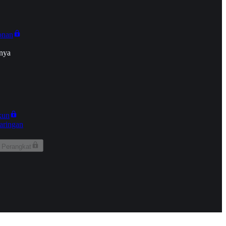
onan
nya
kun
aringan
 Perangkat