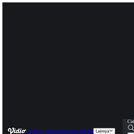
Car
Home
Live
Sports
Series
Movies
Kids
Lainnya