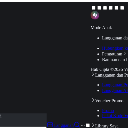
Mode Anak
Langganan da
Hubungkan k
Pengaturan
Bantuan dan 
Hak Cipta ©2026 V
Langganan dan P
Langganan Pr
Langganan Ak
Voucher Promo
Promo
Pakai Kode V
i
Langganan
···
Library Saya