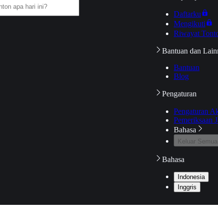
Daftarku
Mengikuti
Riwayat Tont
Bantuan dan Lain
Bantuan
Blog
Pengaturan
Pengaturan A
Pemeriksaan J
Bahasa
Keluar Semua
Bahasa
Indonesia
Inggris