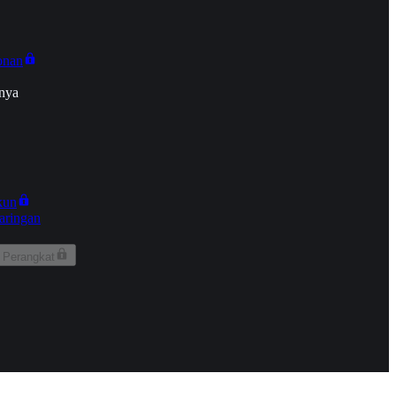
onan
nya
kun
aringan
 Perangkat