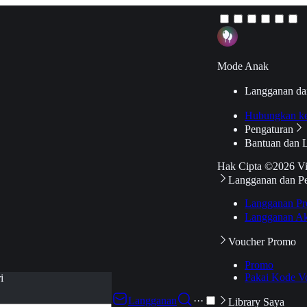
Mode Anak
Langganan da
Hubungkan k
Pengaturan
Bantuan dan 
Hak Cipta ©2026 V
Langganan dan P
Langganan Pr
Langganan Ak
Voucher Promo
Promo
Pakai Kode V
i
Langganan
···
Library Saya