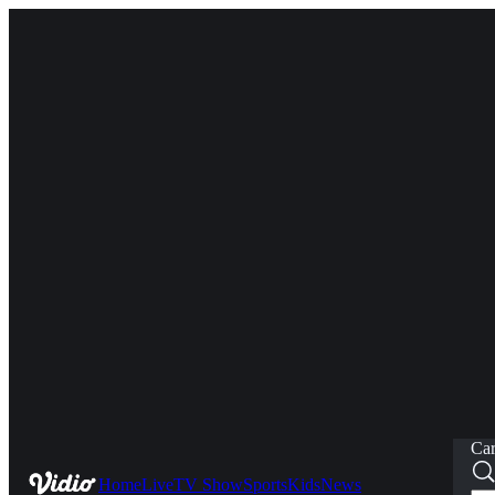
Car
Home
Live
TV Show
Sports
Kids
News