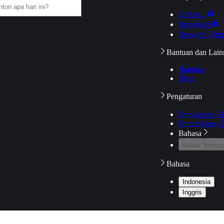
Daftarku
Mengikuti
Riwayat Tont
Bantuan dan Lain
Bantuan
Blog
Pengaturan
Pengaturan A
Pemeriksaan J
Bahasa
Keluar Semua
Bahasa
Indonesia
Inggris