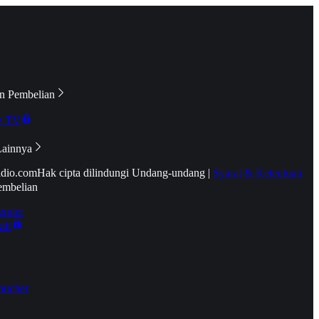
n Pembelian
e TV
Lainnya
idio.com
Hak cipta dilindungi Undang-undang
|
Syarat & Ketentuan
embelian
emier
tif
oucher