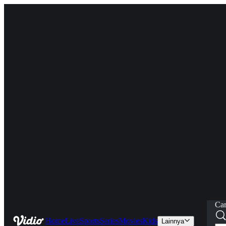
Car
Home
Live
Sports
Series
Movies
Kids
Lainnya