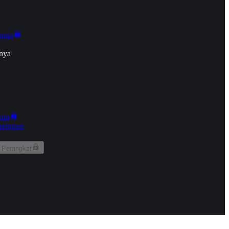
onan
nya
kun
aringan
 Perangkat