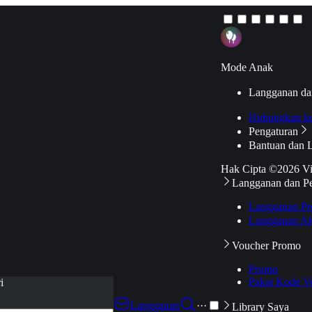
Mode Anak
Langganan da
Hubungkan k
Pengaturan
Bantuan dan 
Hak Cipta ©2026 V
Langganan dan P
Langganan Pr
Langganan Ak
Voucher Promo
Promo
Pakai Kode V
i
Langganan
···
Library Saya