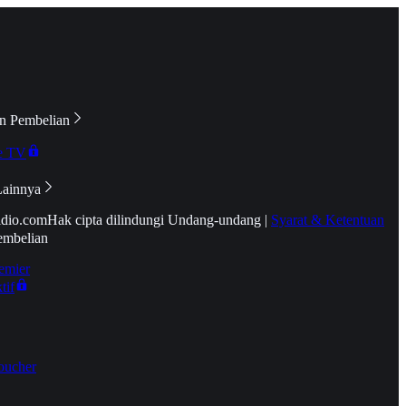
n Pembelian
e TV
Lainnya
idio.com
Hak cipta dilindungi Undang-undang
|
Syarat & Ketentuan
embelian
emier
tif
oucher