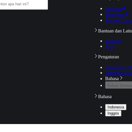
Daftarku
Mengikuti
Riwayat Tont
Bantuan dan Lain
Bantuan
Blog
Pengaturan
Pengaturan A
Pemeriksaan J
Bahasa
Keluar Semua
Bahasa
Indonesia
Inggris