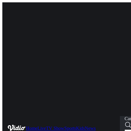
Car
Home
Live
TV Show
Sports
Kids
News