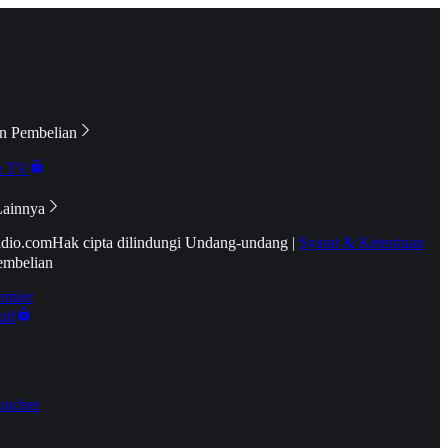
n Pembelian
e TV
Lainnya
idio.com
Hak cipta dilindungi Undang-undang
|
Syarat & Ketentuan
embelian
emier
tif
oucher