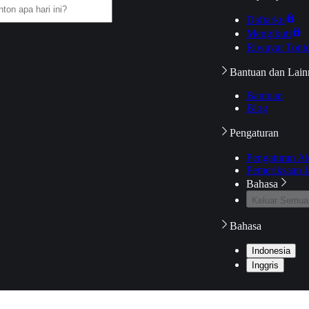
Daftarku
Mengikuti
Riwayat Tont
Bantuan dan Lain
Bantuan
Blog
Pengaturan
Pengaturan A
Pemeriksaan J
Bahasa
Keluar Semua
Bahasa
Indonesia
Inggris