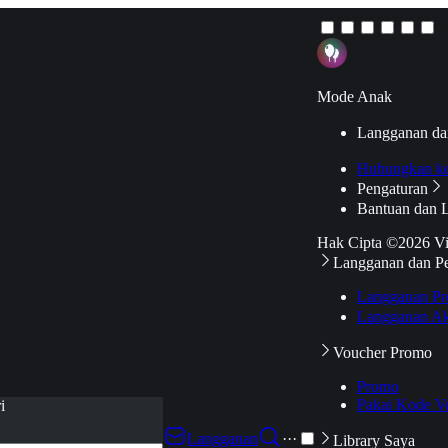
Mode Anak
Langganan da
Hubungkan k
Pengaturan
Bantuan dan 
Hak Cipta ©2026 V
Langganan dan P
Langganan Pr
Langganan Ak
Voucher Promo
Promo
Pakai Kode V
i
Langganan
···
Library Saya