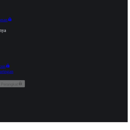
onan
nya
kun
aringan
 Perangkat