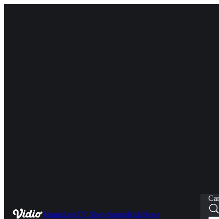
Car
Home
Live
TV Show
Sports
Kids
News