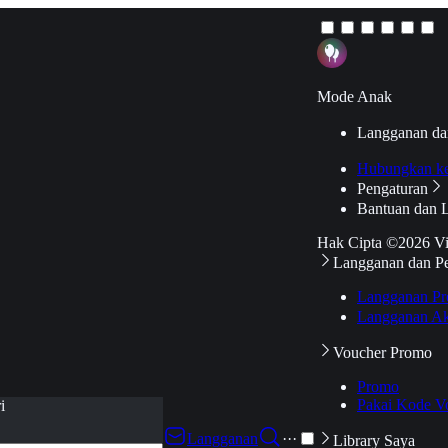
Mode Anak
Langganan da
Hubungkan k
Pengaturan
Bantuan dan 
Hak Cipta ©2026 V
Langganan dan P
Langganan Pr
Langganan Ak
Voucher Promo
Promo
Pakai Kode V
i
Langganan
···
Library Saya