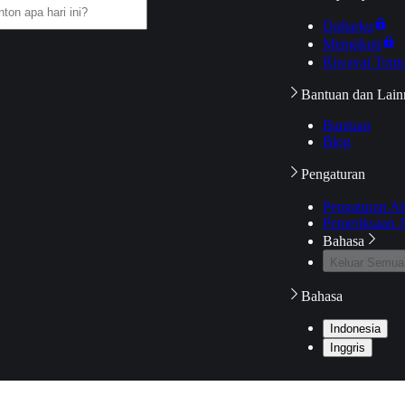
Daftarku
Mengikuti
Riwayat Tont
Bantuan dan Lain
Bantuan
Blog
Pengaturan
Pengaturan A
Pemeriksaan J
Bahasa
Keluar Semua
Bahasa
Indonesia
Inggris