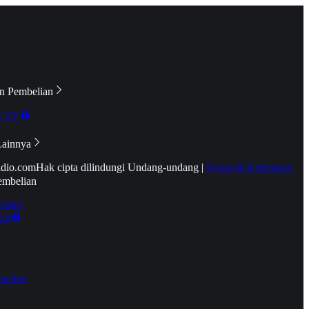
n Pembelian
e TV
Lainnya
idio.com
Hak cipta dilindungi Undang-undang
|
Syarat & Ketentuan
embelian
emier
tif
oucher