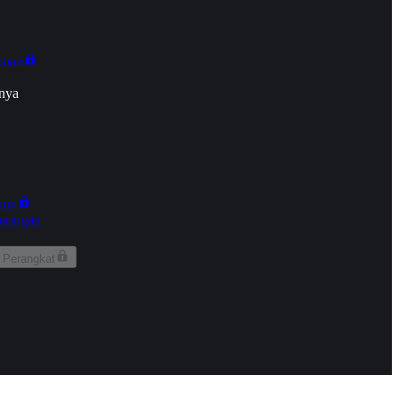
onan
nya
kun
aringan
 Perangkat