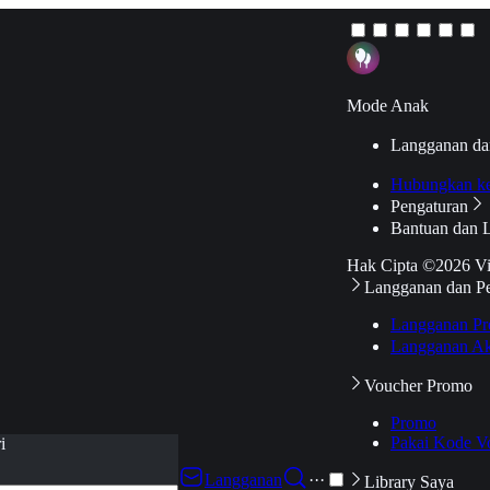
Mode Anak
Langganan da
Hubungkan k
Pengaturan
Bantuan dan 
Hak Cipta ©2026 V
Langganan dan P
Langganan Pr
Langganan Ak
Voucher Promo
Promo
Pakai Kode V
i
Langganan
···
Library Saya