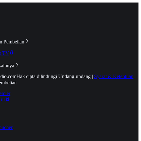
n Pembelian
e TV
Lainnya
idio.com
Hak cipta dilindungi Undang-undang
|
Syarat & Ketentuan
embelian
emier
tif
oucher