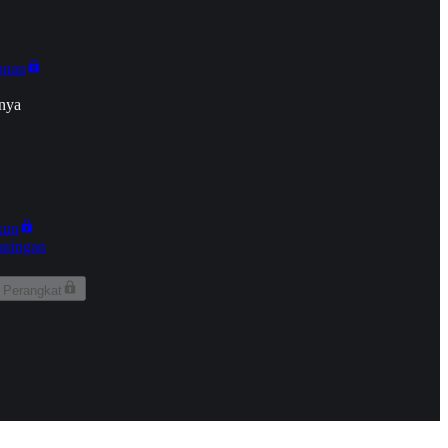
onan
nya
kun
aringan
 Perangkat