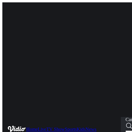
Car
Home
Live
TV Show
Sports
Kids
News