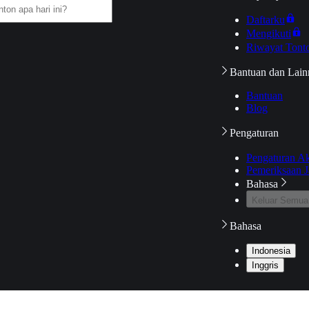
Daftarku
Mengikuti
Riwayat Tont
Bantuan dan Lain
Bantuan
Blog
Pengaturan
Pengaturan A
Pemeriksaan J
Bahasa
Keluar Semua
Bahasa
Indonesia
Inggris