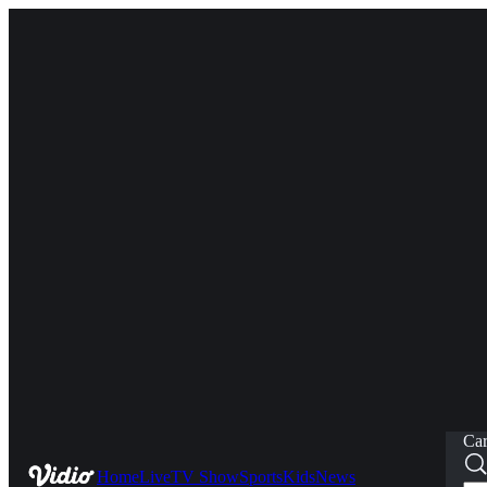
Car
Home
Live
TV Show
Sports
Kids
News