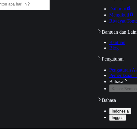
Daftarku
Mengikuti
Riwayat Tont
Bantuan dan Lain
Bantuan
Blog
Pengaturan
Pengaturan A
Pemeriksaan J
Bahasa
Keluar Semua
Bahasa
Indonesia
Inggris