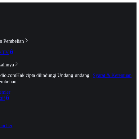
n Pembelian
e TV
Lainnya
idio.com
Hak cipta dilindungi Undang-undang
|
Syarat & Ketentuan
embelian
emier
tif
oucher