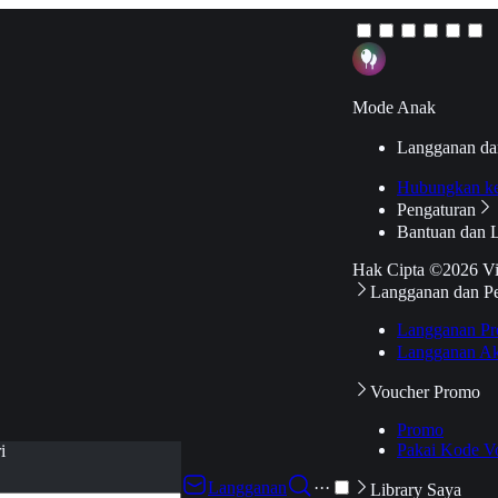
Mode Anak
Langganan da
Hubungkan k
Pengaturan
Bantuan dan 
Hak Cipta ©2026 V
Langganan dan P
Langganan Pr
Langganan Ak
Voucher Promo
Promo
Pakai Kode V
i
Langganan
···
Library Saya