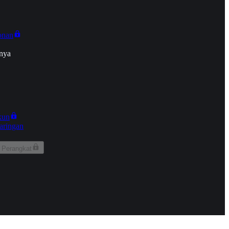
onan
nya
kun
aringan
 Perangkat