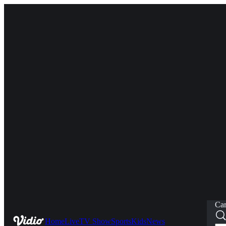
Car
Home
Live
TV Show
Sports
Kids
News