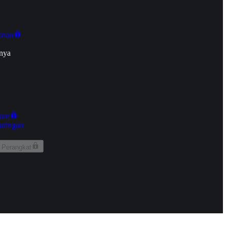
onan
nya
kun
aringan
 Perangkat