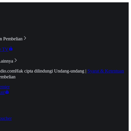
n Pembelian
e TV
Lainnya
idio.com
Hak cipta dilindungi Undang-undang
|
Syarat & Ketentuan
embelian
emier
tif
oucher