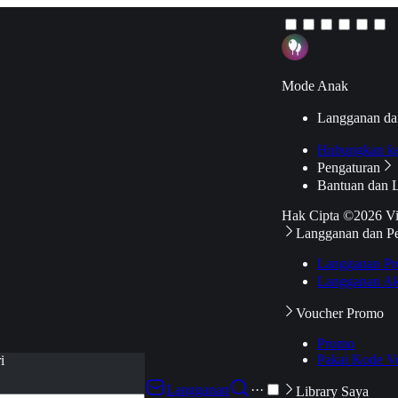
Mode Anak
Langganan da
Hubungkan k
Pengaturan
Bantuan dan 
Hak Cipta ©2026 V
Langganan dan P
Langganan Pr
Langganan Ak
Voucher Promo
Promo
Pakai Kode V
i
Langganan
···
Library Saya