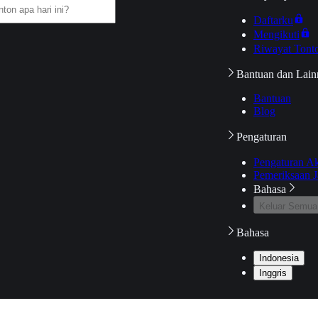
Daftarku
Mengikuti
Riwayat Tont
Bantuan dan Lain
Bantuan
Blog
Pengaturan
Pengaturan A
Pemeriksaan J
Bahasa
Keluar Semua
Bahasa
Indonesia
Inggris