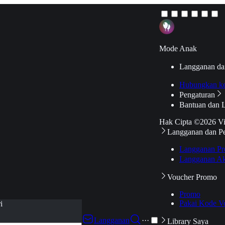
Mode Anak
Langganan da
Hubungkan k
Pengaturan
Bantuan dan 
Hak Cipta ©2026 V
Langganan dan P
Langganan Pr
Langganan Ak
Voucher Promo
Promo
Pakai Kode V
i
Langganan
···
Library Saya