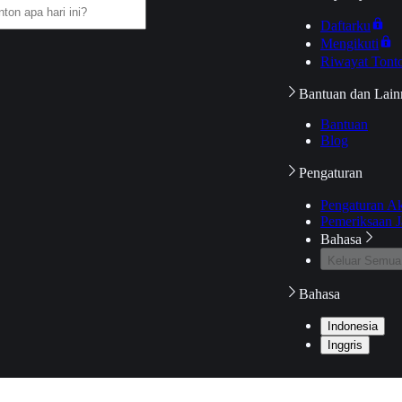
Daftarku
Mengikuti
Riwayat Tont
Bantuan dan Lain
Bantuan
Blog
Pengaturan
Pengaturan A
Pemeriksaan J
Bahasa
Keluar Semua
Bahasa
Indonesia
Inggris