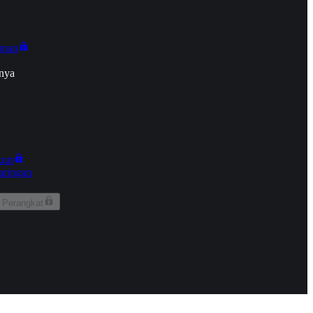
onan
nya
kun
aringan
 Perangkat