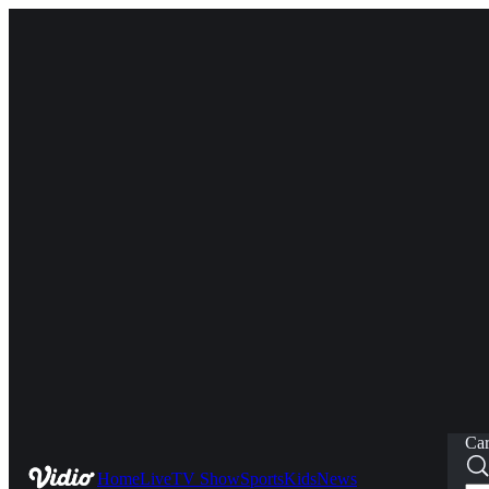
Car
Home
Live
TV Show
Sports
Kids
News