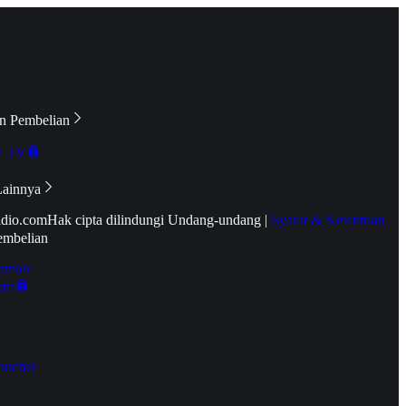
n Pembelian
e TV
Lainnya
idio.com
Hak cipta dilindungi Undang-undang
|
Syarat & Ketentuan
embelian
emier
tif
oucher