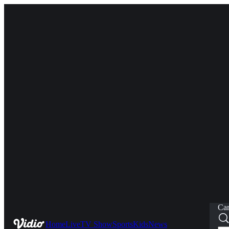
Car
Home
Live
TV Show
Sports
Kids
News