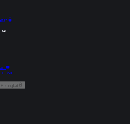
onan
nya
kun
aringan
 Perangkat