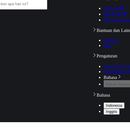
Daftarku
Mengikuti
Riwayat Tont
Bantuan dan Lain
Bantuan
Blog
Pengaturan
Pengaturan A
Pemeriksaan J
Bahasa
Keluar Semua
Bahasa
Indonesia
Inggris