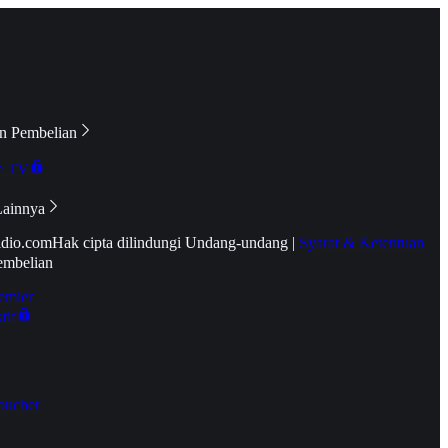
n Pembelian
e TV
Lainnya
idio.com
Hak cipta dilindungi Undang-undang
|
Syarat & Ketentuan
embelian
emier
tif
oucher