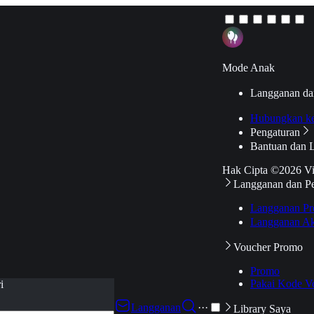
Mode Anak
Langganan da
Hubungkan k
Pengaturan
Bantuan dan 
Hak Cipta ©2026 V
Langganan dan P
Langganan Pr
Langganan Ak
Voucher Promo
Promo
Pakai Kode V
i
Langganan
···
Library Saya