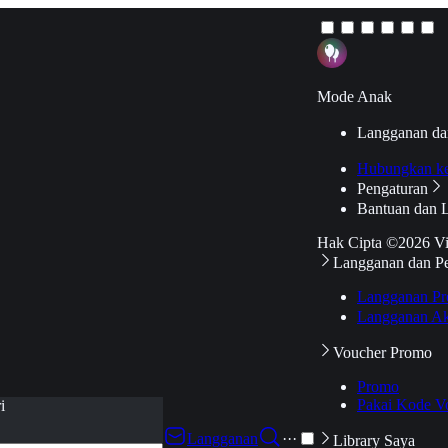
Mode Anak
Langganan da
Hubungkan k
Pengaturan
Bantuan dan 
Hak Cipta ©2026 V
Langganan dan P
Langganan Pr
Langganan Ak
Voucher Promo
Promo
Pakai Kode V
i
Langganan
···
Library Saya