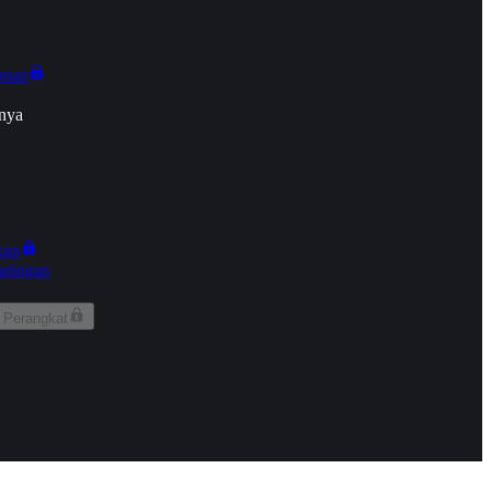
onan
nya
kun
aringan
 Perangkat