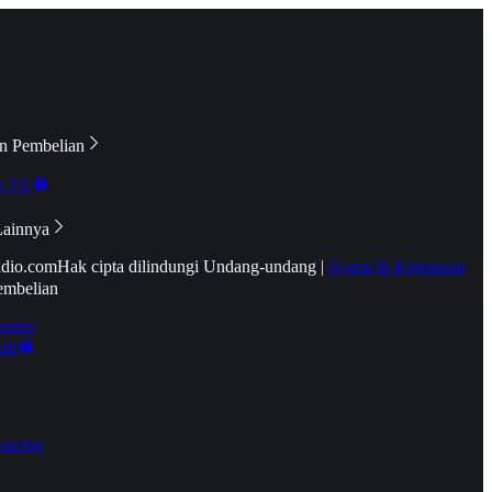
n Pembelian
e TV
Lainnya
idio.com
Hak cipta dilindungi Undang-undang
|
Syarat & Ketentuan
embelian
emier
tif
oucher