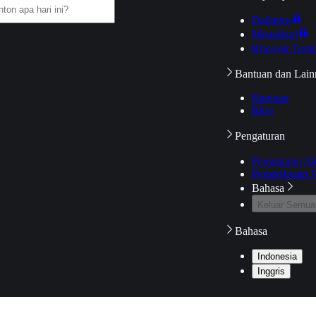
Daftarku
Mengikuti
Riwayat Tont
Bantuan dan Lain
Bantuan
Blog
Pengaturan
Pengaturan A
Pemeriksaan J
Bahasa
Keluar Semua
Bahasa
Indonesia
Inggris