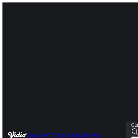
Car
Home
Live
TV Show
Sports
Kids
News