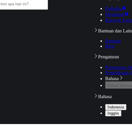
Daftarku
Mengikuti
Riwayat Tont
Bantuan dan Lain
Bantuan
Blog
Pengaturan
Pengaturan A
Pemeriksaan J
Bahasa
Keluar Semua
Bahasa
Indonesia
Inggris