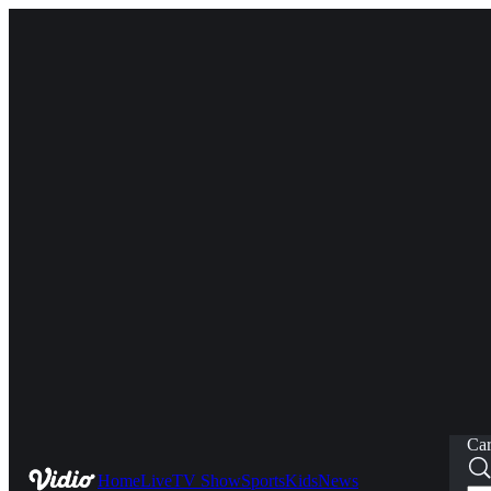
Car
Home
Live
TV Show
Sports
Kids
News