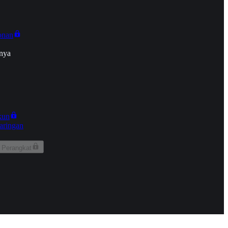
onan
nya
kun
aringan
 Perangkat