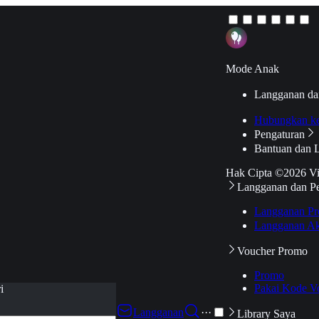
Mode Anak
Langganan da
Hubungkan k
Pengaturan
Bantuan dan 
Hak Cipta ©2026 V
Langganan dan P
Langganan Pr
Langganan Ak
Voucher Promo
Promo
Pakai Kode V
i
Langganan
···
Library Saya