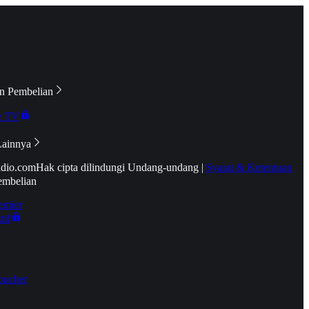
n Pembelian
e TV
Lainnya
idio.com
Hak cipta dilindungi Undang-undang
|
Syarat & Ketentuan
embelian
emier
tif
oucher