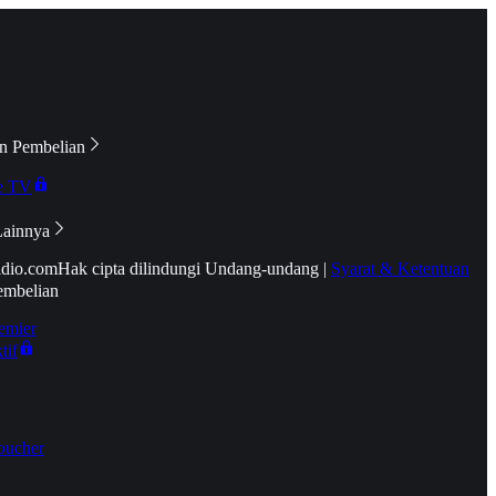
n Pembelian
e TV
Lainnya
idio.com
Hak cipta dilindungi Undang-undang
|
Syarat & Ketentuan
embelian
emier
tif
oucher