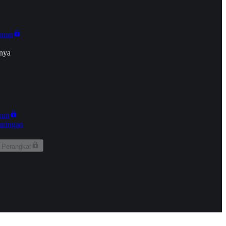
onan
nya
kun
aringan
 Perangkat