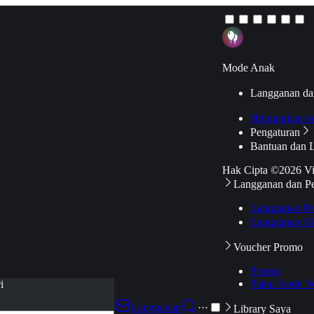
Mode Anak
Langganan da
Hubungkan k
Pengaturan
Bantuan dan 
Hak Cipta ©2026 V
Langganan dan P
Langganan Pr
Langganan Ak
Voucher Promo
Promo
Pakai Kode V
i
Langganan
···
Library Saya