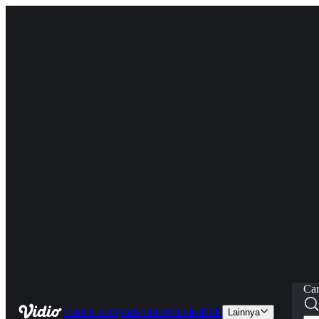
Car
Home
Live
Sports
Series
Movies
Kids
Lainnya