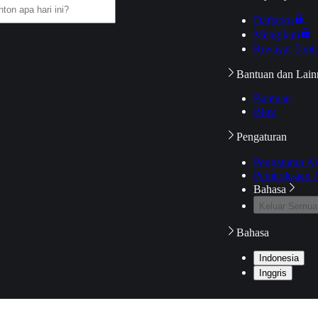
Daftarku
Mengikuti
Riwayat Tont
Bantuan dan Lain
Bantuan
Blog
Pengaturan
Pengaturan A
Pemeriksaan J
Bahasa
Keluar Semua
Bahasa
Indonesia
Inggris