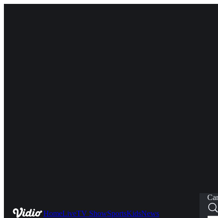
Car
Home
Live
TV Show
Sports
Kids
News