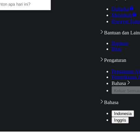
Daftarku
Mengikuti
Riwayat Tont
Bantuan dan Lain
Bantuan
Blog
Pengaturan
Pengaturan A
Pemeriksaan J
Bahasa
Keluar Semua
Bahasa
Indonesia
Inggris