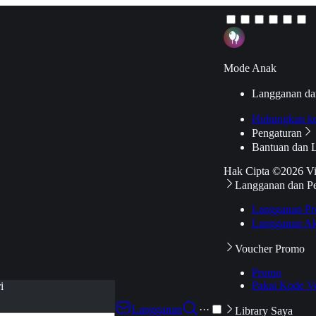
Mode Anak
Langganan da
Hubungkan k
Pengaturan
Bantuan dan 
Hak Cipta ©2026 V
Langganan dan P
Langganan Pr
Langganan Ak
Voucher Promo
Promo
Pakai Kode V
i
Langganan
···
Library Saya