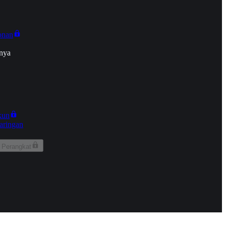
onan
nya
kun
aringan
 Perangkat