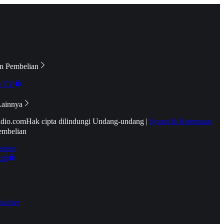
n Pembelian
e TV
Lainnya
idio.com
Hak cipta dilindungi Undang-undang
|
Syarat & Ketentuan
embelian
emier
tif
oucher