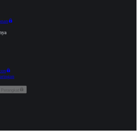
onan
nya
kun
aringan
 Perangkat