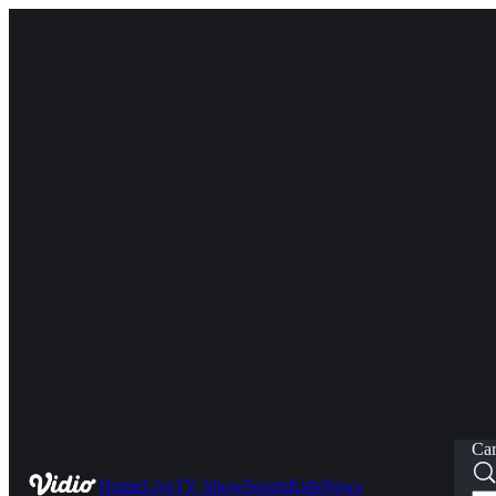
Car
Home
Live
TV Show
Sports
Kids
News