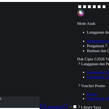
Mode Anak
Langganan da
Hubungkan k
Pengaturan
Bantuan dan 
Hak Cipta ©2026 V
Langganan dan P
Langganan Pr
Langganan Ak
Voucher Promo
Promo
Pakai Kode V
i
Langganan
···
Library Saya