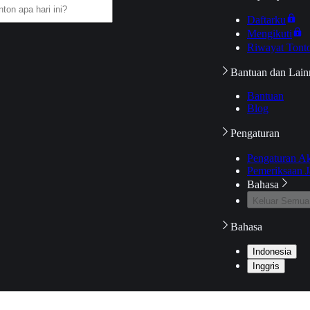
Daftarku
Mengikuti
Riwayat Tont
Bantuan dan Lain
Bantuan
Blog
Pengaturan
Pengaturan A
Pemeriksaan J
Bahasa
Keluar Semua
Bahasa
Indonesia
Inggris