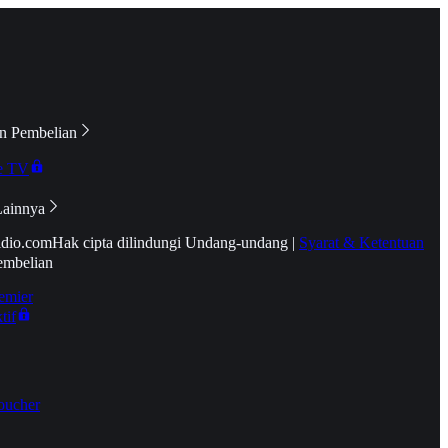
n Pembelian
e TV
Lainnya
idio.com
Hak cipta dilindungi Undang-undang
|
Syarat & Ketentuan
embelian
emier
tif
oucher