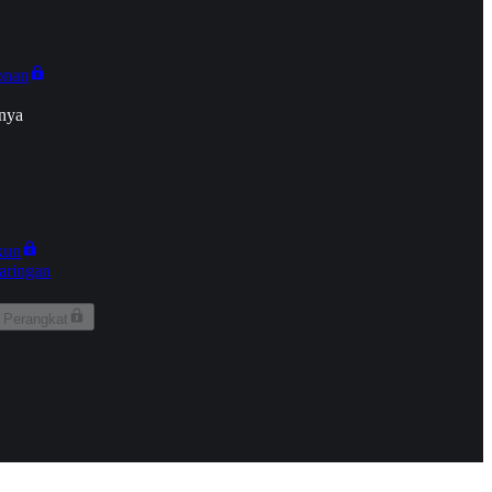
onan
nya
kun
aringan
 Perangkat