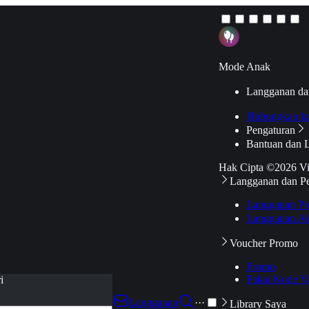
Mode Anak
Langganan da
Hubungkan k
Pengaturan
Bantuan dan 
Hak Cipta ©2026 V
Langganan dan P
Langganan Pr
Langganan Ak
Voucher Promo
Promo
Pakai Kode V
i
Langganan
···
Library Saya