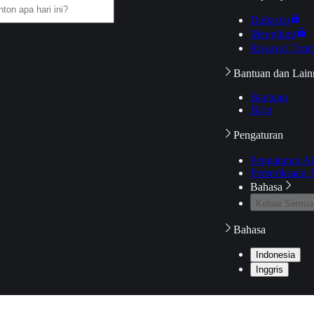
Daftarku
Mengikuti
Riwayat Tont
Bantuan dan Lain
Bantuan
Blog
Pengaturan
Pengaturan A
Pemeriksaan J
Bahasa
Keluar Semua
Bahasa
Indonesia
Inggris