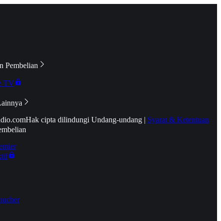
n Pembelian
e TV
Lainnya
idio.com
Hak cipta dilindungi Undang-undang
|
Syarat & Ketentuan
embelian
emier
tif
oucher