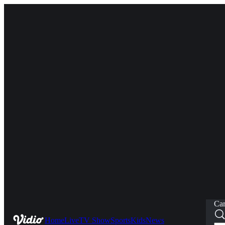
Car
Home
Live
TV Show
Sports
Kids
News