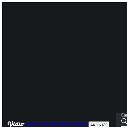
Car
Home
Live
Sports
Series
Movies
Kids
Lainnya