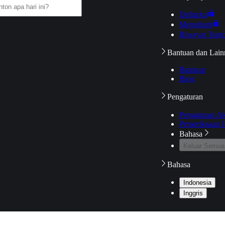
Daftarku
Mengikuti
Riwayat Tont
Bantuan dan Lain
Bantuan
Blog
Pengaturan
Pengaturan A
Pemeriksaan J
Bahasa
Keluar Semua
Bahasa
Indonesia
Inggris