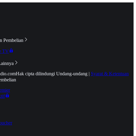
n Pembelian
e TV
Lainnya
idio.com
Hak cipta dilindungi Undang-undang
|
Syarat & Ketentuan
embelian
emier
tif
oucher