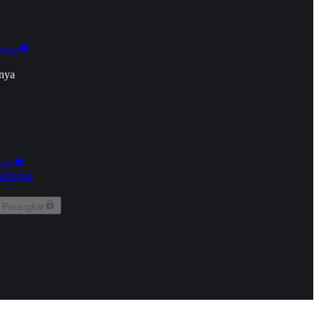
onan
nya
kun
aringan
 Perangkat