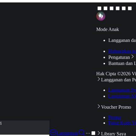
Mode Anak
Langganan da
Hubungkan k
Pengaturan
Bantuan dan 
Hak Cipta ©2026 V
Langganan dan P
Langganan Pr
Langganan Ak
Voucher Promo
Promo
Pakai Kode V
i
Langganan
···
Library Saya