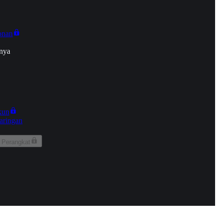
onan
nya
kun
aringan
 Perangkat