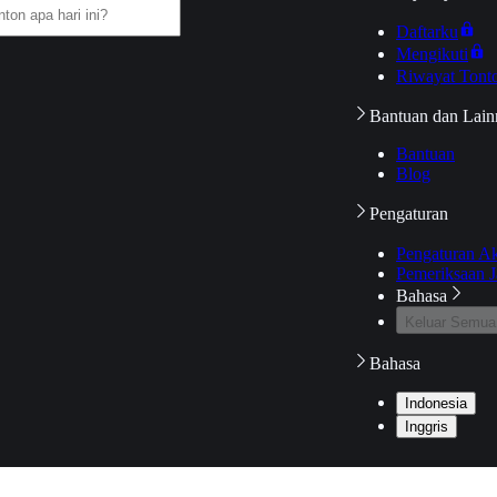
Daftarku
Mengikuti
Riwayat Tont
Bantuan dan Lain
Bantuan
Blog
Pengaturan
Pengaturan A
Pemeriksaan J
Bahasa
Keluar Semua
Bahasa
Indonesia
Inggris