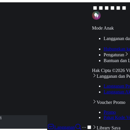
Mode Anak
Langganan da
Hubungkan k
Pengaturan
Bantuan dan 
Hak Cipta ©2026 V
Langganan dan P
Langganan Pr
Langganan Ak
Voucher Promo
Promo
Pakai Kode V
i
Langganan
···
Library Saya