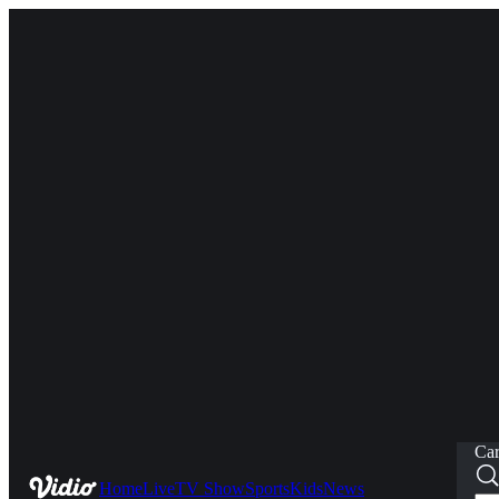
Car
Home
Live
TV Show
Sports
Kids
News