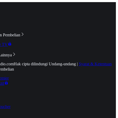
n Pembelian
e TV
Lainnya
idio.com
Hak cipta dilindungi Undang-undang
|
Syarat & Ketentuan
embelian
emier
tif
oucher