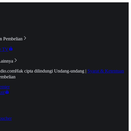
n Pembelian
e TV
Lainnya
idio.com
Hak cipta dilindungi Undang-undang
|
Syarat & Ketentuan
embelian
emier
tif
oucher