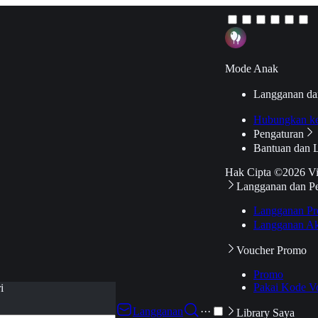
Mode Anak
Langganan da
Hubungkan k
Pengaturan
Bantuan dan 
Hak Cipta ©2026 V
Langganan dan P
Langganan Pr
Langganan Ak
Voucher Promo
Promo
Pakai Kode V
i
Langganan
···
Library Saya