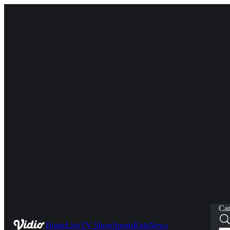
Car
Home
Live
TV Show
Sports
Kids
News