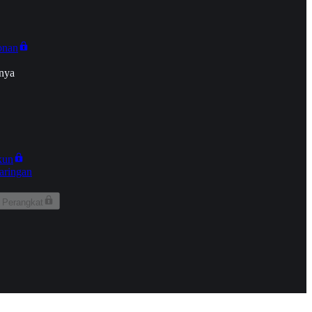
onan
nya
kun
aringan
 Perangkat