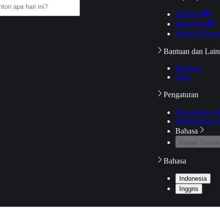
Daftarku
Mengikuti
Riwayat Tont
Bantuan dan Lain
Bantuan
Blog
Pengaturan
Pengaturan A
Pemeriksaan J
Bahasa
Keluar Semua
Bahasa
Indonesia
Inggris