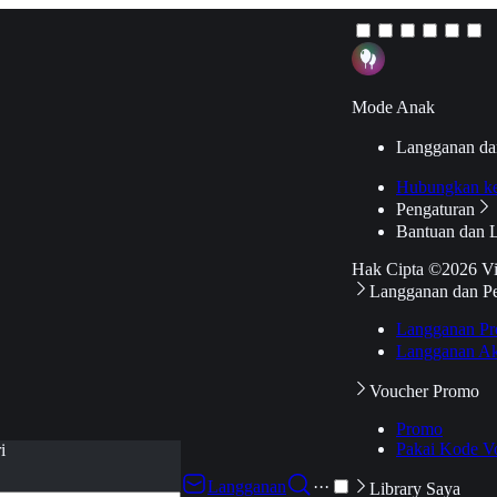
Mode Anak
Langganan da
Hubungkan k
Pengaturan
Bantuan dan 
Hak Cipta ©2026 V
Langganan dan P
Langganan Pr
Langganan Ak
Voucher Promo
Promo
Pakai Kode V
i
Langganan
···
Library Saya