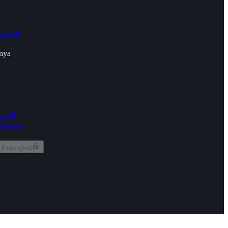
onan
nya
kun
aringan
 Perangkat