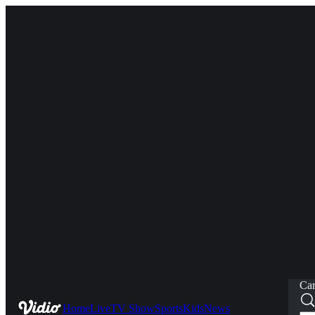
Car
Home
Live
TV Show
Sports
Kids
News