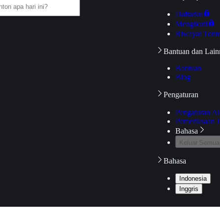
Daftarku
Mengikuti
Riwayat Tont
Bantuan dan Lain
Bantuan
Blog
Pengaturan
Pengaturan A
Pemeriksaan J
Bahasa
Keluar Semua
Bahasa
Indonesia
Inggris