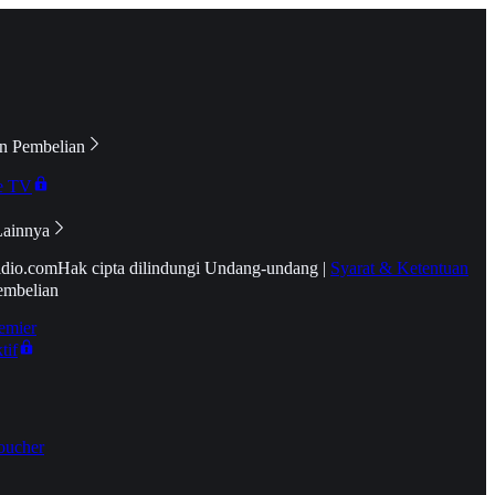
n Pembelian
e TV
Lainnya
idio.com
Hak cipta dilindungi Undang-undang
|
Syarat & Ketentuan
embelian
emier
tif
oucher