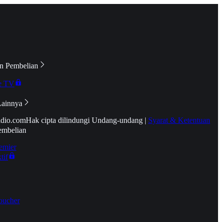
n Pembelian
e TV
Lainnya
idio.com
Hak cipta dilindungi Undang-undang
|
Syarat & Ketentuan
embelian
emier
tif
oucher