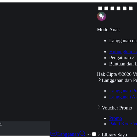
Mode Anak
Langganan da
Hubungkan k
Pengaturan
Bantuan dan 
Hak Cipta ©2026 V
Langganan dan P
Langganan Pr
Langganan Ak
Voucher Promo
Promo
Pakai Kode V
i
Langganan
···
Library Saya