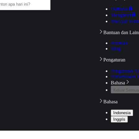
Daftarku
Mengikuti
Riwayat Tont
Bantuan dan Lain
Bantuan
Blog
Pengaturan
Pengaturan A
Pemeriksaan J
Bahasa
Keluar Semua
Bahasa
Indonesia
Inggris