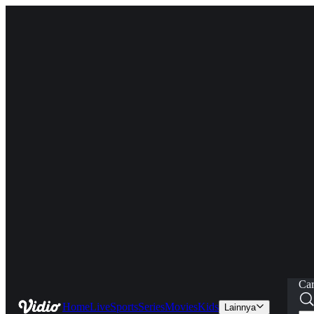
Car
Home
Live
Sports
Series
Movies
Kids
Lainnya