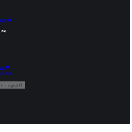
onan
nya
kun
aringan
 Perangkat