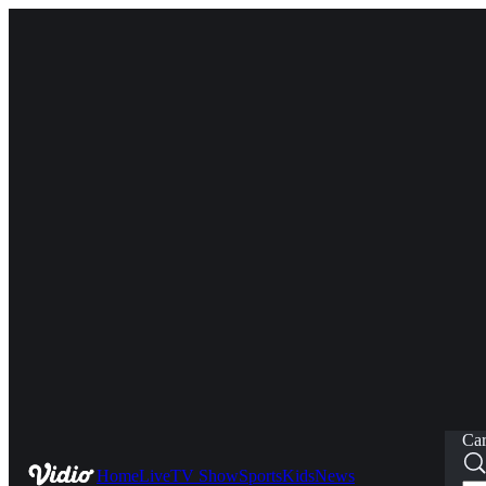
Car
Home
Live
TV Show
Sports
Kids
News