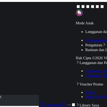
Mode Anak
Langganan da
Hubungkan k
Pengaturan
Bantuan dan 
Hak Cipta ©2026 V
Langganan dan P
Langganan Pr
Langganan Ak
Voucher Promo
Promo
Pakai Kode V
i
Langganan
···
Library Saya