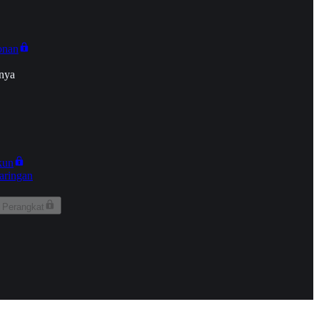
onan
nya
kun
aringan
 Perangkat