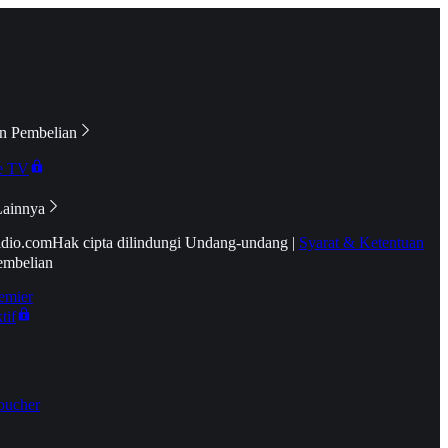
n Pembelian
e TV
Lainnya
idio.com
Hak cipta dilindungi Undang-undang
|
Syarat & Ketentuan
embelian
emier
tif
oucher