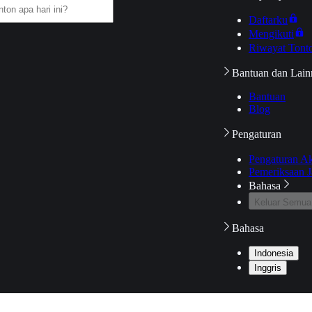
Daftarku
Mengikuti
Riwayat Tont
Bantuan dan Lain
Bantuan
Blog
Pengaturan
Pengaturan A
Pemeriksaan J
Bahasa
Keluar Semua
Bahasa
Indonesia
Inggris