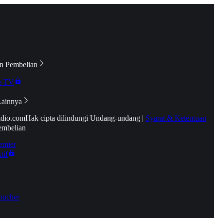
n Pembelian
e TV
Lainnya
idio.com
Hak cipta dilindungi Undang-undang
|
Syarat & Ketentuan
embelian
emier
tif
oucher