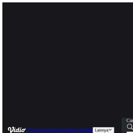
Car
Home
Live
Sports
Series
Movies
Kids
Lainnya