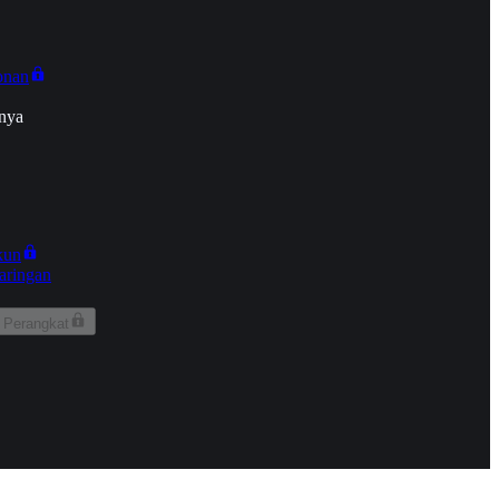
onan
nya
kun
aringan
 Perangkat