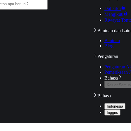
Daftarku
Mengikuti
Riwayat Tont
Bantuan dan Lain
Bantuan
Blog
Pengaturan
Pengaturan A
Pemeriksaan J
Bahasa
Keluar Semua
Bahasa
Indonesia
Inggris