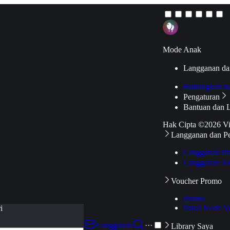
Mode Anak
Langganan da
Hubungkan k
Pengaturan
Bantuan dan 
Hak Cipta ©2026 V
Langganan dan P
Langganan Pr
Langganan Ak
Voucher Promo
Promo
Pakai Kode V
i
Langganan
···
Library Saya