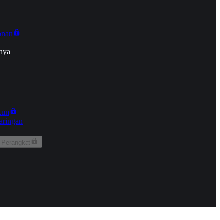
onan
nya
kun
aringan
 Perangkat