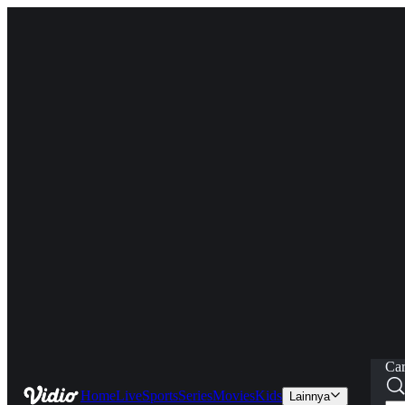
Car
Home
Live
Sports
Series
Movies
Kids
Lainnya