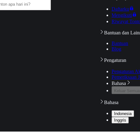
Daftarku
Mengikuti
Riwayat Tont
Bantuan dan Lain
Bantuan
Blog
Pengaturan
Pengaturan A
Pemeriksaan J
Bahasa
Keluar Semua
Bahasa
Indonesia
Inggris