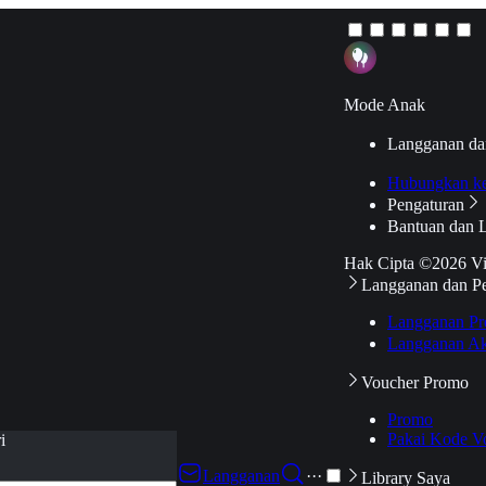
Mode Anak
Langganan da
Hubungkan k
Pengaturan
Bantuan dan 
Hak Cipta ©2026 V
Langganan dan P
Langganan Pr
Langganan Ak
Voucher Promo
Promo
Pakai Kode V
i
Langganan
···
Library Saya