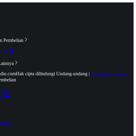
n Pembelian
e TV
Lainnya
idio.com
Hak cipta dilindungi Undang-undang
|
Syarat & Ketentuan
embelian
emier
tif
oucher