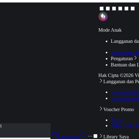
Mode Anak
Langganan da
Hubungkan k
Pengaturan
Bantuan dan 
Hak Cipta ©2026 V
Langganan dan P
Langganan Pr
Langganan Ak
Voucher Promo
Promo
Pakai Kode V
i
Langganan
···
Library Saya