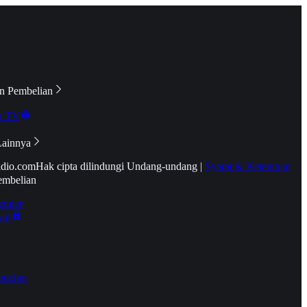
n Pembelian
e TV
Lainnya
idio.com
Hak cipta dilindungi Undang-undang
|
Syarat & Ketentuan
embelian
emier
tif
oucher