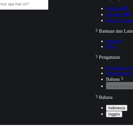
Daftarku
Mengikuti
Riwayat Tont
Bantuan dan Lain
Bantuan
Blog
Pengaturan
Pengaturan A
Pemeriksaan J
Bahasa
Keluar Semua
Bahasa
Indonesia
Inggris