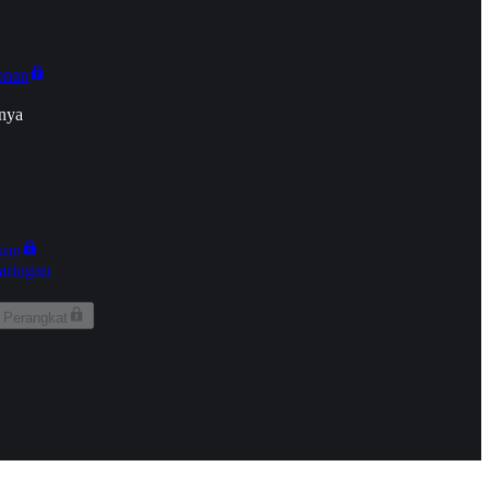
onan
nya
kun
aringan
 Perangkat