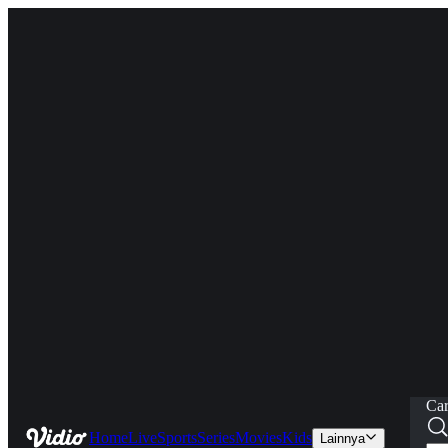
Car
Home
Live
Sports
Series
Movies
Kids
Lainnya