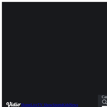
Car
Home
Live
TV Show
Sports
Kids
News