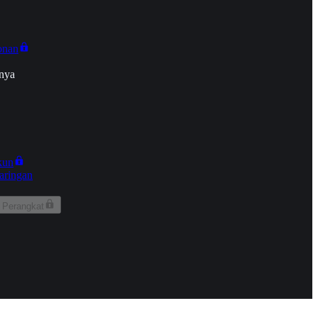
onan
nya
kun
aringan
 Perangkat