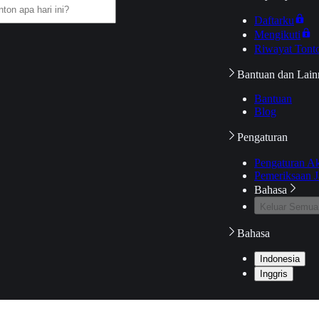
Daftarku
Mengikuti
Riwayat Tont
Bantuan dan Lain
Bantuan
Blog
Pengaturan
Pengaturan A
Pemeriksaan J
Bahasa
Keluar Semua
Bahasa
Indonesia
Inggris