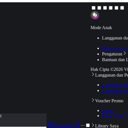
Mode Anak
Langganan da
Hubungkan k
Pengaturan
Bantuan dan 
Hak Cipta ©2026 V
Langganan dan P
Langganan Pr
Langganan Ak
Voucher Promo
Promo
Pakai Kode V
i
Langganan
···
Library Saya