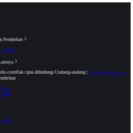
n Pembelian
e TV
Lainnya
idio.com
Hak cipta dilindungi Undang-undang
|
Syarat & Ketentuan
embelian
emier
tif
oucher