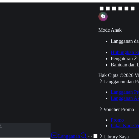
Mode Anak
Langganan da
Hubungkan k
Pengaturan
Bantuan dan 
Hak Cipta ©2026 V
Langganan dan P
Langganan Pr
Langganan Ak
Voucher Promo
Promo
Pakai Kode V
i
Langganan
···
Library Saya