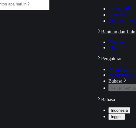
Daftarku
Mengikuti
Riwayat Tont
Bantuan dan Lain
Bantuan
Blog
Pengaturan
Pengaturan A
Pemeriksaan J
Bahasa
Keluar Semua
Bahasa
Indonesia
Inggris