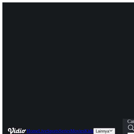
Car
Home
Live
Sports
Series
Movies
Kids
Lainnya