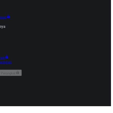
onan
nya
kun
aringan
 Perangkat