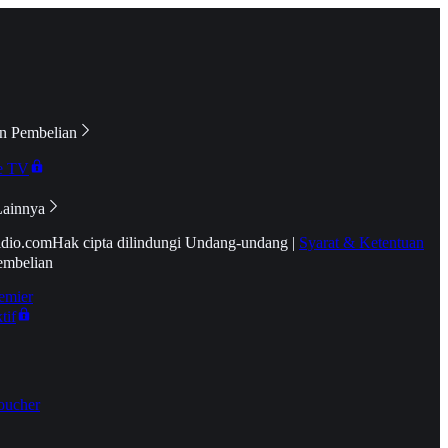
n Pembelian
e TV
Lainnya
idio.com
Hak cipta dilindungi Undang-undang
|
Syarat & Ketentuan
embelian
emier
tif
oucher