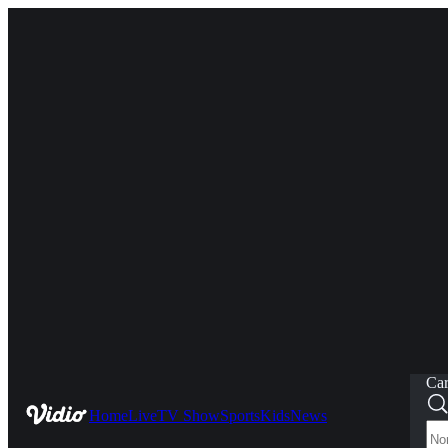
Car
Home
Live
TV Show
Sports
Kids
News