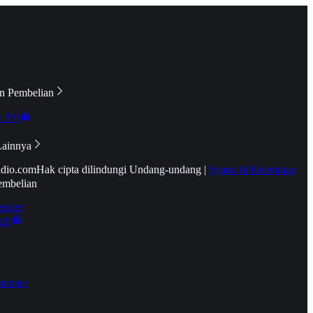
n Pembelian
e TV
Lainnya
idio.com
Hak cipta dilindungi Undang-undang
|
Syarat & Ketentuan
embelian
emier
tif
oucher