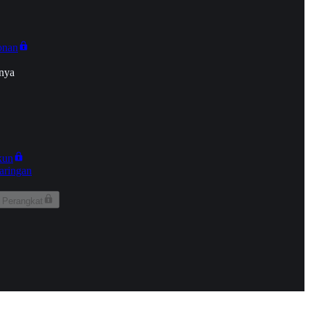
onan
nya
kun
aringan
 Perangkat