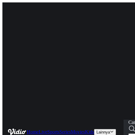
Car
Home
Live
Sports
Series
Movies
Kids
Lainnya