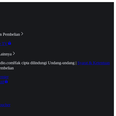
n Pembelian
e TV
Lainnya
idio.com
Hak cipta dilindungi Undang-undang
|
Syarat & Ketentuan
embelian
emier
tif
oucher