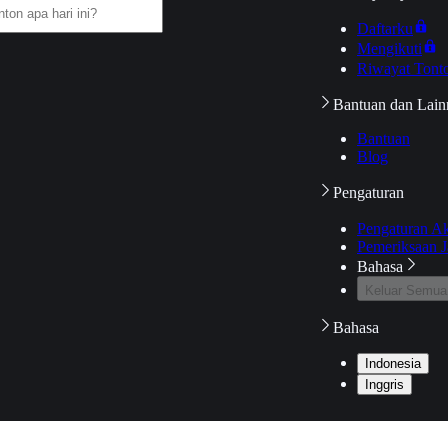
Daftarku
Mengikuti
Riwayat Tont
Bantuan dan Lain
Bantuan
Blog
Pengaturan
Pengaturan A
Pemeriksaan J
Bahasa
Keluar Semua
Bahasa
Indonesia
Inggris