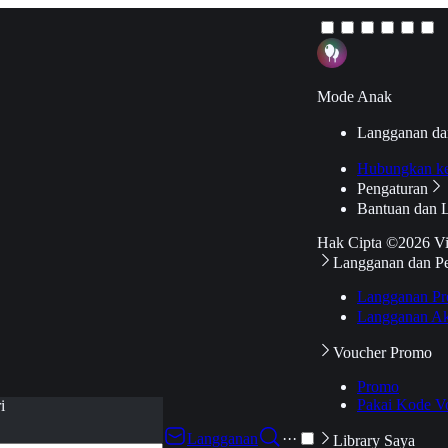
Mode Anak
Langganan da
Hubungkan k
Pengaturan
Bantuan dan 
Hak Cipta ©2026 V
Langganan dan P
Langganan Pr
Langganan Ak
Voucher Promo
Promo
Pakai Kode V
i
Langganan
···
Library Saya