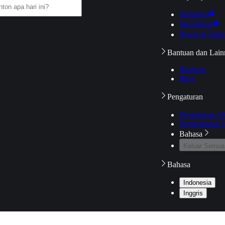
Daftarku
Mengikuti
Riwayat Tont
Bantuan dan Lain
Bantuan
Blog
Pengaturan
Pengaturan A
Pemeriksaan J
Bahasa
Keluar Semua
Bahasa
Indonesia
Inggris