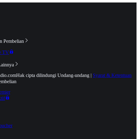
n Pembelian
e TV
Lainnya
idio.com
Hak cipta dilindungi Undang-undang
|
Syarat & Ketentuan
embelian
emier
tif
oucher