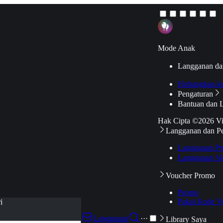
Mode Anak
Langganan da
Hubungkan k
Pengaturan
Bantuan dan 
Hak Cipta ©2026 V
Langganan dan P
Langganan Pr
Langganan Ak
Voucher Promo
Promo
Pakai Kode V
i
Langganan
···
Library Saya