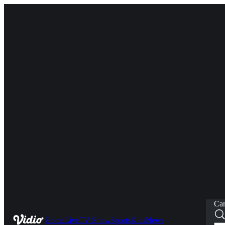
Car
Home
Live
TV Show
Sports
Kids
News