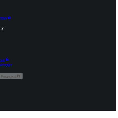
onan
nya
kun
aringan
 Perangkat