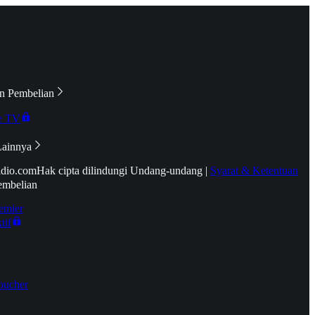
n Pembelian
e TV
Lainnya
idio.com
Hak cipta dilindungi Undang-undang
|
Syarat & Ketentuan
embelian
emier
tif
oucher