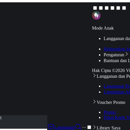
Mode Anak
Langganan da
Hubungkan k
Pengaturan
Bantuan dan 
Hak Cipta ©2026 V
Langganan dan P
Langganan Pr
Langganan Ak
Voucher Promo
Promo
Pakai Kode V
i
Langganan
···
Library Saya