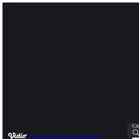
Car
Home
Live
TV Show
Sports
Kids
News