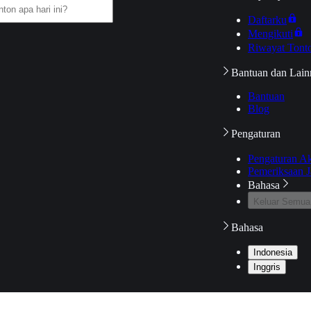
Daftarku
Mengikuti
Riwayat Tont
Bantuan dan Lain
Bantuan
Blog
Pengaturan
Pengaturan A
Pemeriksaan J
Bahasa
Keluar Semua
Bahasa
Indonesia
Inggris