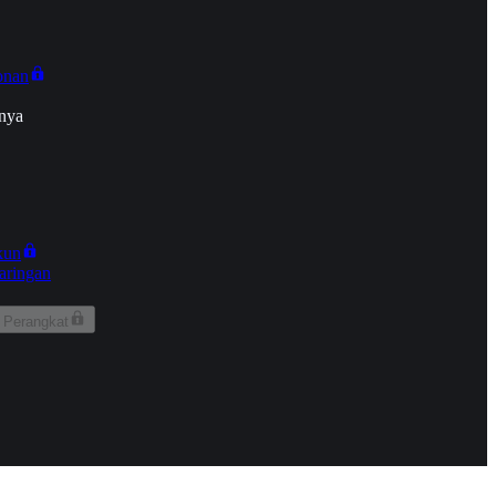
onan
nya
kun
aringan
 Perangkat