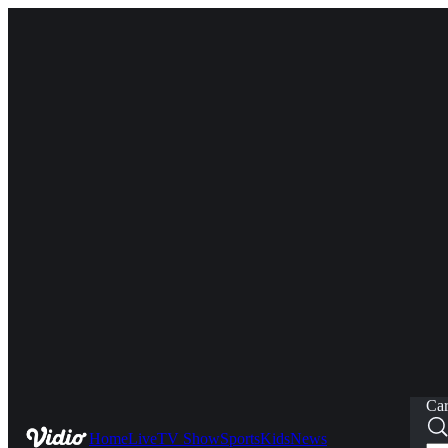
Car
Home
Live
TV Show
Sports
Kids
News