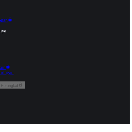
onan
nya
kun
aringan
 Perangkat