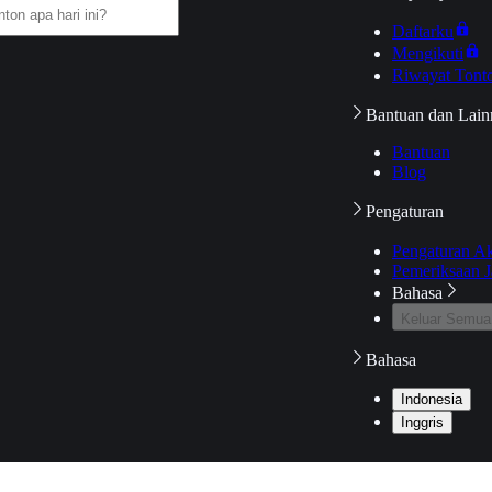
Daftarku
Mengikuti
Riwayat Tont
Bantuan dan Lain
Bantuan
Blog
Pengaturan
Pengaturan A
Pemeriksaan J
Bahasa
Keluar Semua
Bahasa
Indonesia
Inggris