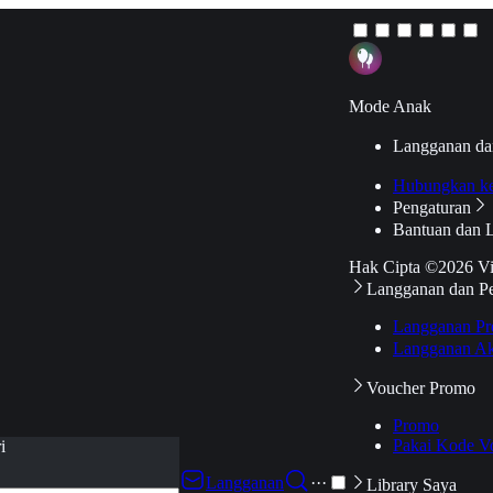
Mode Anak
Langganan da
Hubungkan k
Pengaturan
Bantuan dan 
Hak Cipta ©2026 V
Langganan dan P
Langganan Pr
Langganan Ak
Voucher Promo
Promo
Pakai Kode V
i
Langganan
···
Library Saya