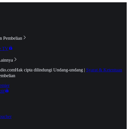
n Pembelian
e TV
Lainnya
idio.com
Hak cipta dilindungi Undang-undang
|
Syarat & Ketentuan
embelian
emier
tif
oucher