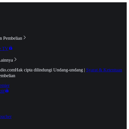
n Pembelian
e TV
Lainnya
idio.com
Hak cipta dilindungi Undang-undang
|
Syarat & Ketentuan
embelian
emier
tif
oucher