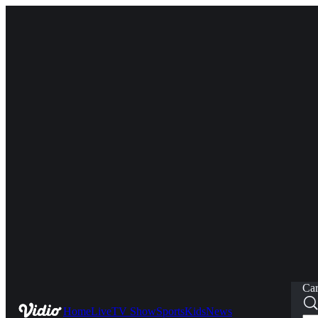
Car
Home
Live
TV Show
Sports
Kids
News