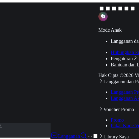
Mode Anak
Langganan da
Hubungkan k
Pengaturan
Bantuan dan 
Hak Cipta ©2026 V
Langganan dan P
Langganan Pr
Langganan Ak
Voucher Promo
Promo
Pakai Kode V
i
Langganan
···
Library Saya