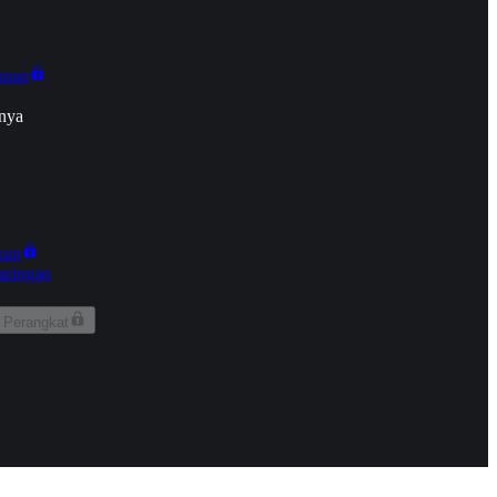
onan
nya
kun
aringan
 Perangkat