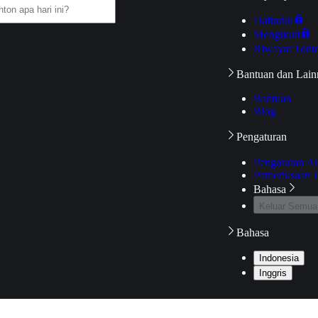
Daftarku
Mengikuti
Riwayat Tont
Bantuan dan Lain
Bantuan
Blog
Pengaturan
Pengaturan A
Pemeriksaan J
Bahasa
Keluar Semua
Bahasa
Indonesia
Inggris