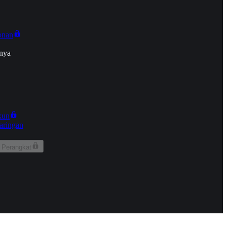
onan
nya
kun
aringan
 Perangkat