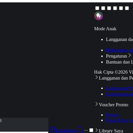
Mode Anak
Langganan da
Hubungkan k
Pengaturan
Bantuan dan 
Hak Cipta ©2026 V
Langganan dan P
Langganan Pr
Langganan Ak
Voucher Promo
Promo
Pakai Kode V
i
Langganan
···
Library Saya