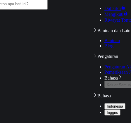
Daftarku
Mengikuti
Riwayat Tont
Bantuan dan Lain
Bantuan
Blog
Pengaturan
Pengaturan A
Pemeriksaan J
Bahasa
Keluar Semua
Bahasa
Indonesia
Inggris