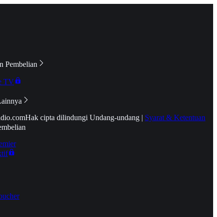
n Pembelian
e TV
Lainnya
idio.com
Hak cipta dilindungi Undang-undang
|
Syarat & Ketentuan
embelian
emier
tif
oucher