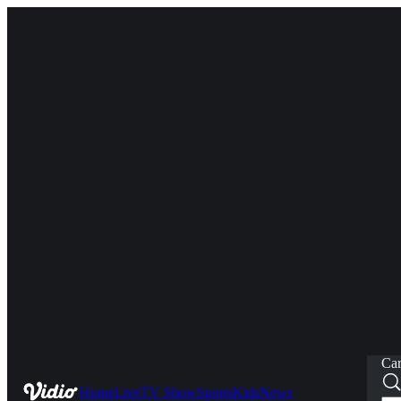
Car
Home
Live
TV Show
Sports
Kids
News