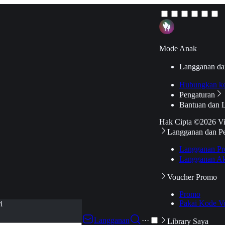
Mode Anak
Langganan da
Hubungkan k
Pengaturan
Bantuan dan 
Hak Cipta ©2026 V
Langganan dan P
Langganan Pr
Langganan Ak
Voucher Promo
Promo
Pakai Kode V
i
Langganan
···
Library Saya