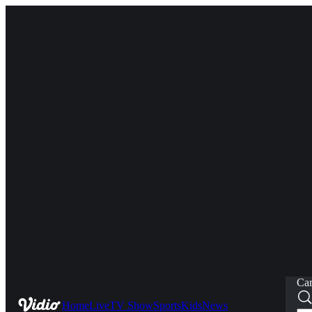
Car
Home
Live
TV Show
Sports
Kids
News