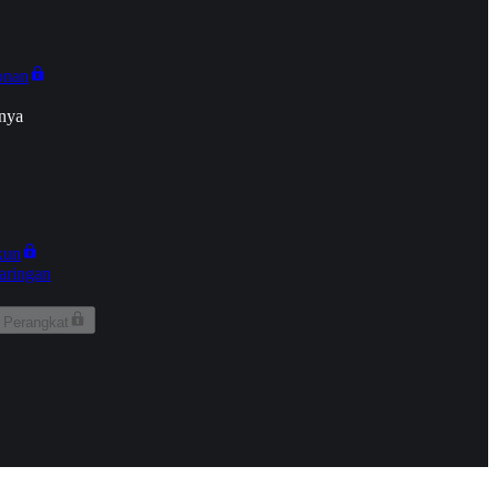
onan
nya
kun
aringan
 Perangkat