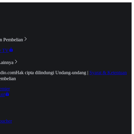
n Pembelian
e TV
Lainnya
idio.com
Hak cipta dilindungi Undang-undang
|
Syarat & Ketentuan
embelian
emier
tif
oucher