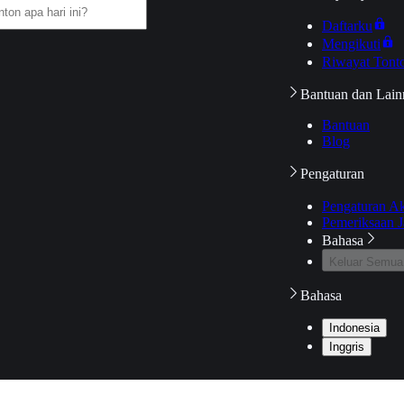
Daftarku
Mengikuti
Riwayat Tont
Bantuan dan Lain
Bantuan
Blog
Pengaturan
Pengaturan A
Pemeriksaan J
Bahasa
Keluar Semua
Bahasa
Indonesia
Inggris