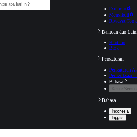
Daftarku
Mengikuti
Riwayat Tont
Bantuan dan Lain
Bantuan
Blog
Pengaturan
Pengaturan A
Pemeriksaan J
Bahasa
Keluar Semua
Bahasa
Indonesia
Inggris