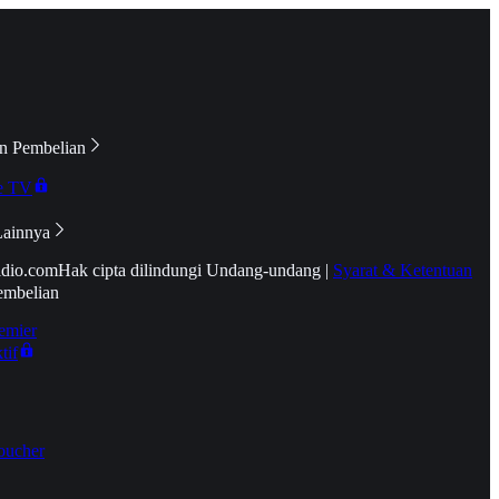
n Pembelian
e TV
Lainnya
idio.com
Hak cipta dilindungi Undang-undang
|
Syarat & Ketentuan
embelian
emier
tif
oucher