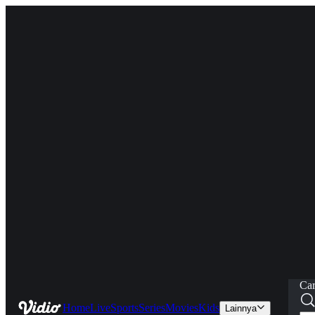
Car
Home
Live
Sports
Series
Movies
Kids
Lainnya