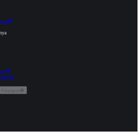
onan
nya
kun
aringan
 Perangkat