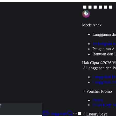
Mode Anak
Langganan da
Hubungkan k
Pengaturan
Bantuan dan 
Hak Cipta ©2026 V
Langganan dan P
Langganan Pr
Langganan Ak
Voucher Promo
Promo
Pakai Kode V
i
Langganan
···
Library Saya