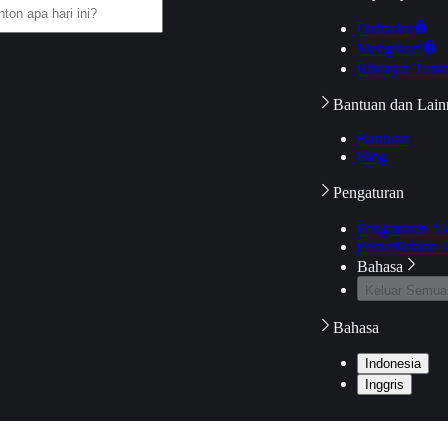
Daftarku
Mengikuti
Riwayat Tont
Bantuan dan Lain
Bantuan
Blog
Pengaturan
Pengaturan A
Pemeriksaan J
Bahasa
Keluar Semua
Bahasa
Indonesia
Inggris