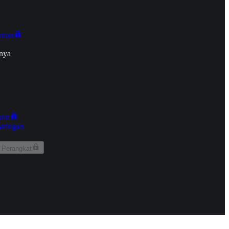
onan
nya
kun
aringan
 Perangkat