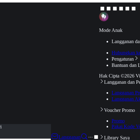
Mode Anak
Langganan da
Hubungkan k
Pengaturan
Bantuan dan 
Hak Cipta ©2026 V
Langganan dan P
Langganan Pr
Langganan Ak
Voucher Promo
Promo
Pakai Kode V
i
Langganan
···
Library Saya