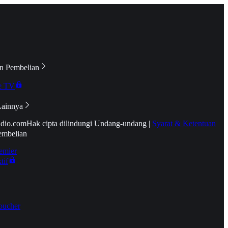
n Pembelian
e TV
Lainnya
idio.com
Hak cipta dilindungi Undang-undang
|
Syarat & Ketentuan
embelian
emier
tif
oucher