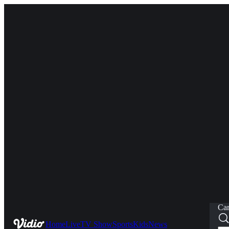
Car
Home
Live
TV Show
Sports
Kids
News