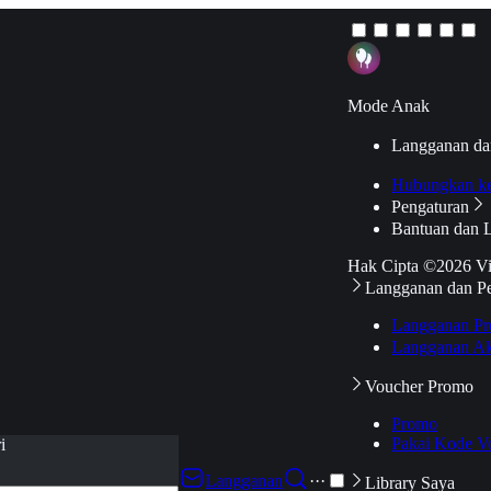
Mode Anak
Langganan da
Hubungkan k
Pengaturan
Bantuan dan 
Hak Cipta ©2026 V
Langganan dan P
Langganan Pr
Langganan Ak
Voucher Promo
Promo
Pakai Kode V
i
Langganan
···
Library Saya