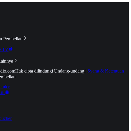
n Pembelian
e TV
Lainnya
idio.com
Hak cipta dilindungi Undang-undang
|
Syarat & Ketentuan
embelian
emier
tif
oucher