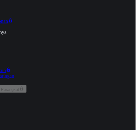
onan
nya
kun
aringan
 Perangkat