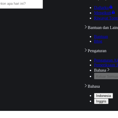
Daftarku
Mengikuti
Riwayat Tont
Bantuan dan Lain
Bantuan
Blog
Pengaturan
Pengaturan A
Pemeriksaan J
Bahasa
Keluar Semua
Bahasa
Indonesia
Inggris