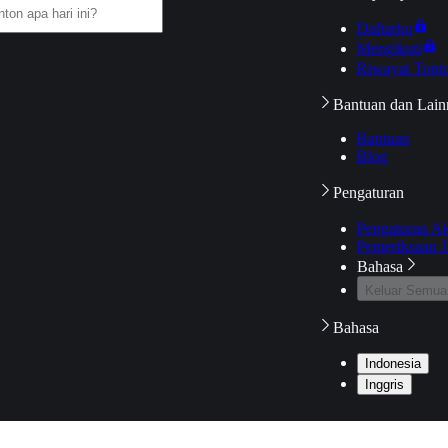
Daftarku
Mengikuti
Riwayat Tont
Bantuan dan Lain
Bantuan
Blog
Pengaturan
Pengaturan A
Pemeriksaan J
Bahasa
Keluar Semua
Bahasa
Indonesia
Inggris