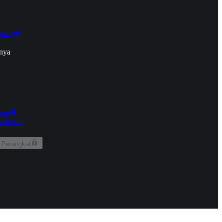
onan
nya
kun
aringan
 Perangkat