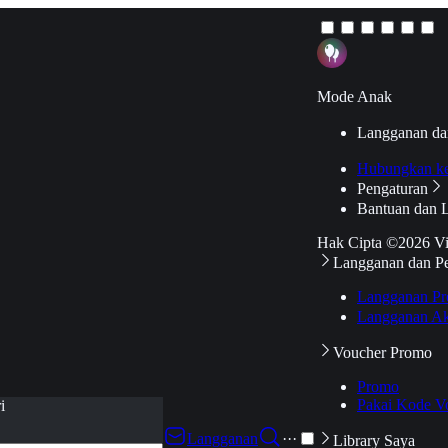
Mode Anak
Langganan da
Hubungkan k
Pengaturan
Bantuan dan 
Hak Cipta ©2026 V
Langganan dan P
Langganan Pr
Langganan Ak
Voucher Promo
Promo
Pakai Kode V
i
Langganan
···
Library Saya