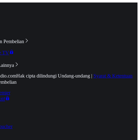
n Pembelian
e TV
Lainnya
idio.com
Hak cipta dilindungi Undang-undang
|
Syarat & Ketentuan
embelian
emier
tif
oucher