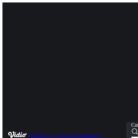
Car
Home
Live
TV Show
Sports
Kids
News